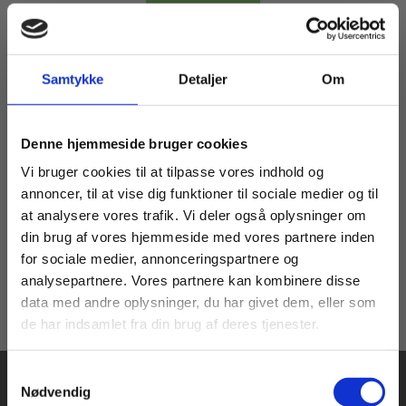
Samtykke
Detaljer
Om
Bog
Dansk-litauisk ordbog
Køb læremidler og find masterclasses mm.
Indre Løvheim Pedersen
Denne hjemmeside bruger cookies
Fortsæt som:
Vi bruger cookies til at tilpasse vores indhold og
annoncer, til at vise dig funktioner til sociale medier og til
at analysere vores trafik. Vi deler også oplysninger om
349,00 KR.
din brug af vores hjemmeside med vores partnere inden
For privatkunder og
For institutioner og
for sociale medier, annonceringspartnere og
analysepartnere. Vores partnere kan kombinere disse
studerende. Du får
virksomheder. Du
data med andre oplysninger, du har givet dem, eller som
vist priser inkl.
får vist priser ekskl.
de har indsamlet fra din brug af deres tjenester.
moms.
moms.
Samtykkevalg
Privat
Institution
Nødvendig