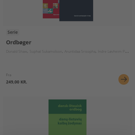
Serie
Ordbøger
Donald Shaw
Suphat Sukamolson
Aruntidaa Srisopha
Indre Løvheim Pedersen
Fra
249,00 KR.