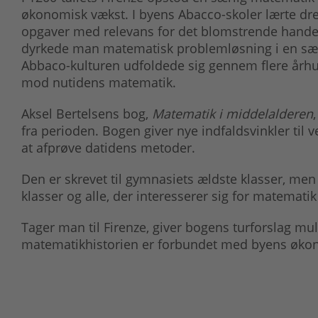
økonomisk vækst. I byens Abacco-skoler lærte dr
opgaver med relevans for det blomstrende handels
dyrkede man matematisk problemløsning i en særl
Abbaco-kulturen udfoldede sig gennem flere århun
mod nutidens matematik.
Aksel Bertelsens bog,
Matematik i middelalderen
fra perioden. Bogen giver nye indfaldsvinkler til 
at afprøve datidens metoder.
Den er skrevet til gymnasiets ældste klasser, men
klasser og alle, der interesserer sig for matematik
Tager man til Firenze, giver bogens turforslag mu
matematikhistorien er forbundet med byens økono