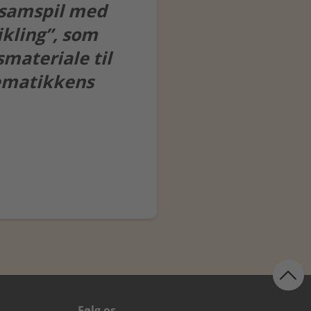
s samspil med
ikling”, som
smateriale til
ematikkens
Følg os