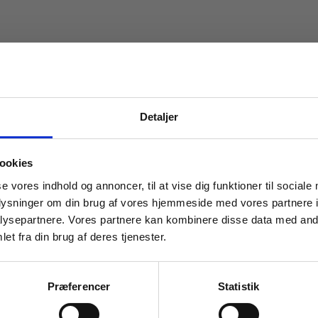
Detaljer
 masterclasses mm.
ookies
Tilgå din
se vores indhold og annoncer, til at vise dig funktioner til sociale
oplysninger om din brug af vores hjemmeside med vores partnere i
ysepartnere. Vores partnere kan kombinere disse data med andr
et fra din brug af deres tjenester.
For institutioner og
emidler
2 formater
virksomheder. Du får
Præferencer
Statistik
il fysik
vist priser ekskl. moms.
Ræson B1 – Matematik, 