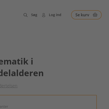
Se kurv
Søg
Log ind
ematik i
delalderen
Bertelsen
ianter