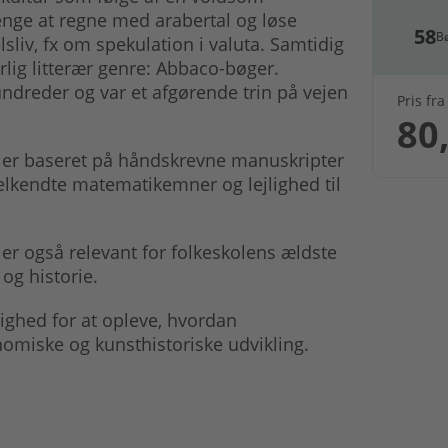
enge at regne med arabertal og løse
58
B
liv, fx om spekulation i valuta. Samtidig
ig litterær genre: Abbaco-bøger.
dreder og var et afgørende trin på vejen
Pris fra
80,
, er baseret på håndskrevne manuskripter
velkendte matematikemner og lejlighed til
 er også relevant for folkeskolens ældste
 og historie.
lighed for at opleve, hvordan
miske og kunsthistoriske udvikling.