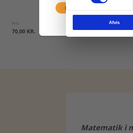
Fortsæt som privat
Afvis
Pris
Pris
70,00 KR.
70,00 KR.
Matematik i m