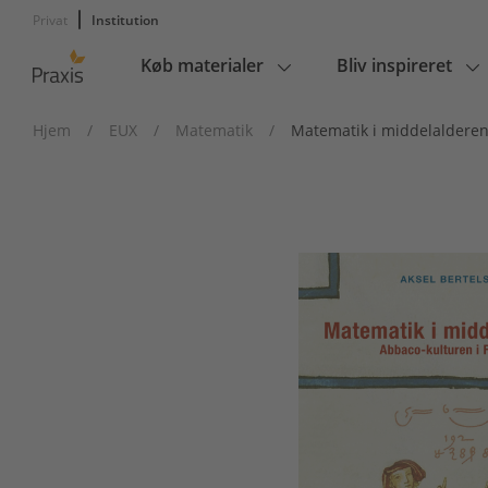
Privat
Institution
Køb materialer
Bliv inspireret
Main
navigation
Hjem
/
EUX
/
Matematik
/
Matematik i middelaldere