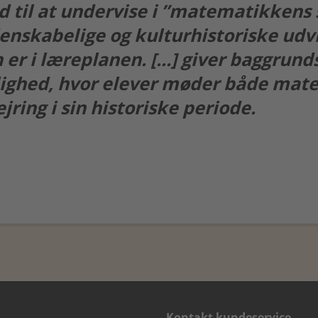
nd til at undervise i ”matematikken
enskabelige og kulturhistoriske udv
er i læreplanen. [...] giver baggrund
lighed, hvor elever møder både mat
jring i sin historiske periode.
Kontakt kundeservice