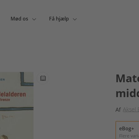
Mød os
Få hjælp
n
Mat
mid
Aksel 
Af
eBog+
Flere var