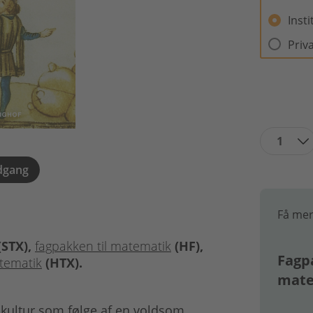
Inst
Priv
1
dgang
Få mer
(STX),
fagpakken til matematik
(HF),
Fagpa
atematik
(HTX).
mate
-kultur som følge af en voldsom