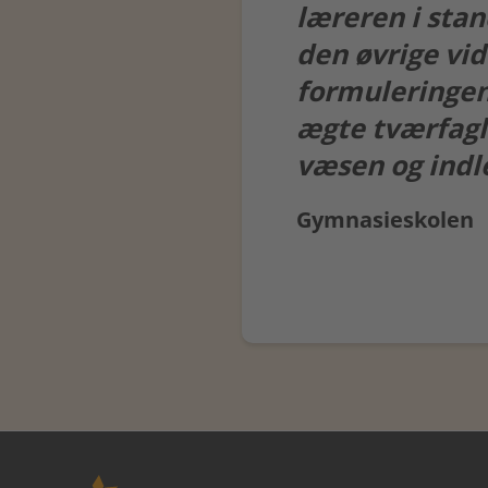
læreren i sta
den øvrige vid
formuleringen 
ægte tværfag
væsen og indle
Gymnasieskolen