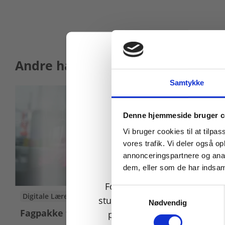
Andre har også købt
Samtykke
Køb læremidler og find
Denne hjemmeside bruger c
Vi bruger cookies til at tilpas
vores trafik. Vi deler også 
annonceringspartnere og anal
dem, eller som de har indsaml
For privatkunder og
Samtykkevalg
Digitale Læremidler
Digitale Lær
studerende. Du får vist
Nødvendig
Fagpakke til kemi
Fagpakke t
priser inkl. moms.