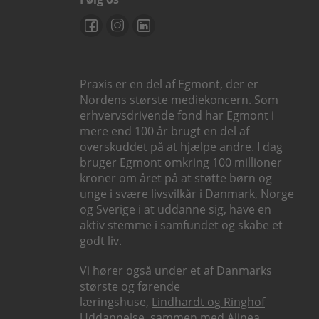
Praxis er en del af Egmont, der er
Nordens største mediekoncern. Som
erhvervsdrivende fond har Egmont i
mere end 100 år brugt en del af
overskuddet på at hjælpe andre. I dag
bruger Egmont omkring 100 millioner
kroner om året på at støtte børn og
unge i svære livsvilkår i Danmark, Norge
og Sverige i at uddanne sig, have en
aktiv stemme i samfundet og skabe et
godt liv.
Vi hører også under et af Danmarks
største og førende
læringshuse,
Lindhardt og Ringhof
Uddannelse
, sammen med
Alinea
,