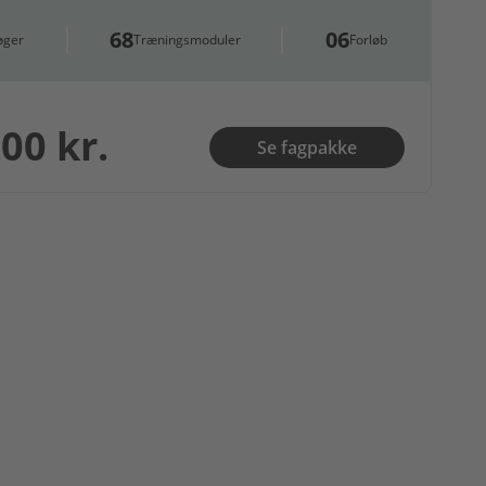
68
06
øger
Træningsmoduler
Forløb
00 kr.
Se fagpakke