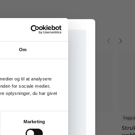
Om
e onlinematerialer
 medier og til at analysere
nden for sociale medier,
e oplysninger, du har givet
eBog+
Fagpa
Marketing
Databog fysik kemi
Stru
hhx