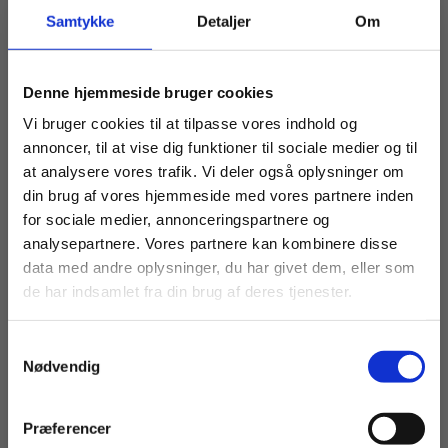
Samtykke
Detaljer
Om
webBog
webBog
Matematik EUX teknisk,
Matematik EUD/EUX
Køb læremidler og find masterclasses mm.
Denne hjemmeside bruger cookies
niveau B
teknisk, niveau D-C
Fortsæt som:
Vi bruger cookies til at tilpasse vores indhold og
annoncer, til at vise dig funktioner til sociale medier og til
at analysere vores trafik. Vi deler også oplysninger om
Fra
Fra
din brug af vores hjemmeside med vores partnere inden
119,00 KR.
119,00 KR.
For privatkunder og
For institutioner og
for sociale medier, annonceringspartnere og
analysepartnere. Vores partnere kan kombinere disse
studerende. Du får
virksomheder. Du
data med andre oplysninger, du har givet dem, eller som
vist priser inkl.
får vist priser ekskl.
de har indsamlet fra din brug af deres tjenester.
moms.
moms.
Samtykkevalg
Privat
Institution
Nødvendig
Præferencer