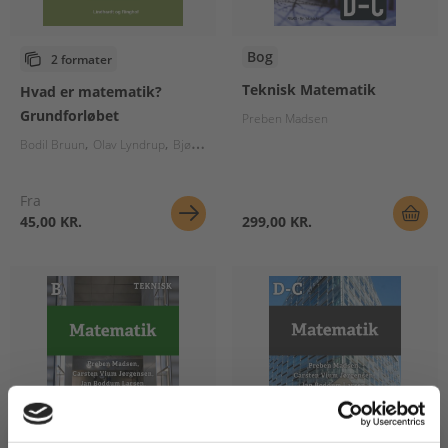
Bog
2 formater
Teknisk Matematik
Hvad er matematik?
Grundforløbet
Preben Madsen
Bodil Bruun
Olav Lyndrup
Bjørn Grøn
Fra
45,00 KR.
299,00 KR.