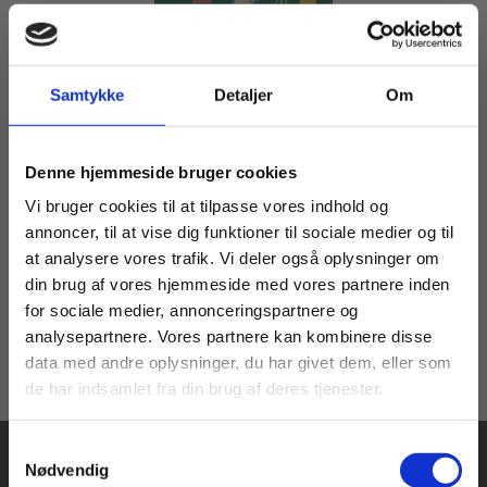
Samtykke
Detaljer
Om
2 formater
Hverdagens matematik 2
Køb læremidler og find masterclasses mm.
Niels Tafdrup
Denne hjemmeside bruger cookies
Fortsæt som:
Vi bruger cookies til at tilpasse vores indhold og
annoncer, til at vise dig funktioner til sociale medier og til
Fra
at analysere vores trafik. Vi deler også oplysninger om
215,00 KR.
din brug af vores hjemmeside med vores partnere inden
For privatkunder og
For institutioner og
for sociale medier, annonceringspartnere og
analysepartnere. Vores partnere kan kombinere disse
studerende. Du får
virksomheder. Du
data med andre oplysninger, du har givet dem, eller som
vist priser inkl.
får vist priser ekskl.
de har indsamlet fra din brug af deres tjenester.
moms.
moms.
Samtykkevalg
Privat
Institution
Nødvendig