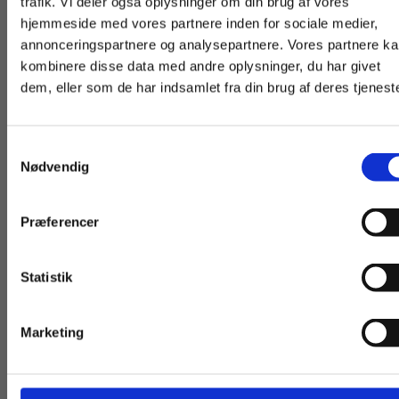
trafik. Vi deler også oplysninger om din brug af vores
eleven lærer i praksis, så de tilsammen giver
hjemmeside med vores partnere inden for sociale medier,
eleven et godt fundament som uddannet
For privatkunder og
For institutioner og
annonceringspartnere og analysepartnere. Vores partnere k
receptionist.
studerende. Du får
virksomheder. Du
kombinere disse data med andre oplysninger, du har givet
God læselyst
dem, eller som de har indsamlet fra din brug af deres tjeneste
vist priser inkl.
får vist priser ekskl.
moms.
moms.
Samtykkevalg
Privat
Institution
Nødvendig
Præferencer
Statistik
Tilgå dine onlinematerialer
Andre har også købt
Marketing