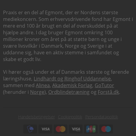
Praxis er en del af Egmont, der er Nordens største
mediekoncern. Som erhvervsdrivende fond har Egmont i
mere end 100 år brugt en del af overskuddet på at
hjælpe andre. I dag bruger Egmont omkring 100
millioner kroner om året på at støtte børn og unge i
svære livsvilkår i Danmark, Norge og Sverige i at
uddanne sig, have en aktiv stemme i samfundet og
skabe et godt liv.
Vi hører også under et af Danmarks største og førende
læringshuse,
Lindhardt og Ringhof Uddannelse
,
sammen med
Alinea
,
Akademisk Forlag
,
GoTutor
(herunder i
Norge
),
Ordblindetræning
og
Forstå.dk
.
Subfooter
Handelsbetingelser
Cookiepolitik
Persondatapolitik
menu
Subfooter
payment