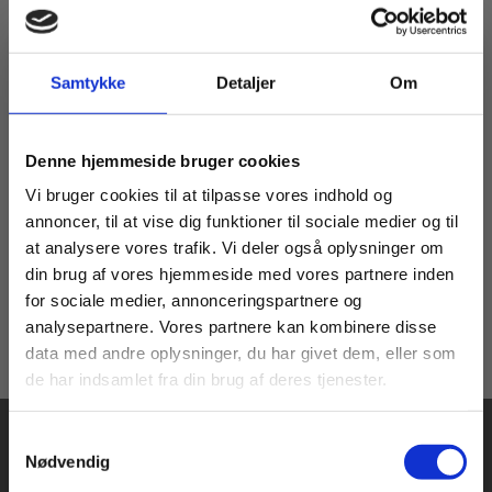
Samtykke
Detaljer
Om
Digitale Læremidler
2 formater
Lærepladssøgning
Arbejdsmiljø
Køb læremidler og find masterclasses mm.
Denne hjemmeside bruger cookies
Hotel- og Restauranterhvervets
Fortsæt som:
Vi bruger cookies til at tilpasse vores indhold og
annoncer, til at vise dig funktioner til sociale medier og til
at analysere vores trafik. Vi deler også oplysninger om
Pris
Fra
din brug af vores hjemmeside med vores partnere inden
185,00 KR.
50,00 KR.
For privatkunder og
For institutioner og
for sociale medier, annonceringspartnere og
analysepartnere. Vores partnere kan kombinere disse
studerende. Du får
virksomheder. Du
data med andre oplysninger, du har givet dem, eller som
vist priser inkl.
får vist priser ekskl.
de har indsamlet fra din brug af deres tjenester.
moms.
moms.
Samtykkevalg
Privat
Institution
Nødvendig