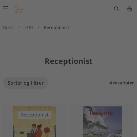
Main
navigation
Hjem
/
EUD
/
Receptionist
Receptionist
Sortér og filtrer
4 resultater