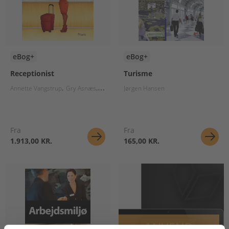
eBog+
eBog+
Receptionist
Turisme
Annette Vangstrup
Gry Asnæs
Sonia Caroline Baptista
Jørgen Hansen
Nicolai Worsøe
Joan
Fra
Fra
1.913,00 KR.
165,00 KR.