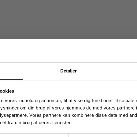
Detaljer
 masterclasses mm.
ookies
oan Back Ludvigsen
Klaus Kjersgaard
Tilgå din
se vores indhold og annoncer, til at vise dig funktioner til sociale
oplysninger om din brug af vores hjemmeside med vores partnere i
ysepartnere. Vores partnere kan kombinere disse data med andr
et fra din brug af deres tjenester.
For institutioner og