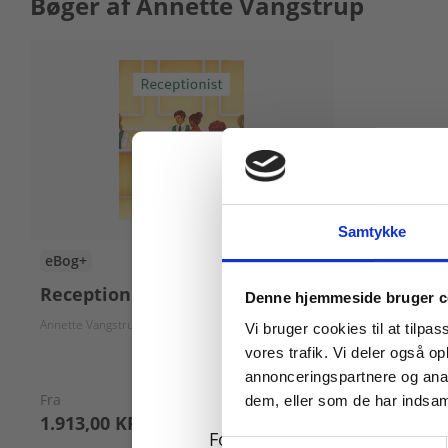
Bøger af Annette Vangstrup
Samtykke
eBog+
Køb læremidler og find
Receptionist
Denne hjemmeside bruger c
Annette Vangstrup
Gry Asnæs
Sonia Caroline Baptista
Nicolai Worsøe
J
Vi bruger cookies til at tilpas
vores trafik. Vi deler også 
annonceringspartnere og anal
Fra
dem, eller som de har indsaml
1.913,00 KR.
For privatkunder og
Samtykkevalg