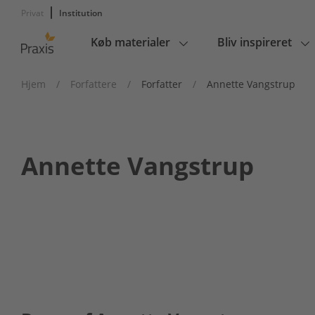
Privat
Institution
Køb materialer
Bliv inspireret
Main
navigation
Hjem
/
Forfattere
/
Forfatter
/
Annette Vangstrup
Annette Vangstrup