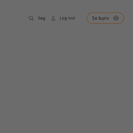
Se kurv
Søg
Log ind