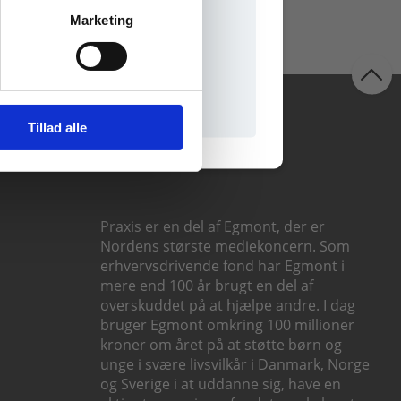
Marketing
il praxisOnline
Følg os
Tillad alle
Praxis er en del af Egmont, der er
Nordens største mediekoncern. Som
erhvervsdrivende fond har Egmont i
mere end 100 år brugt en del af
overskuddet på at hjælpe andre. I dag
bruger Egmont omkring 100 millioner
kroner om året på at støtte børn og
unge i svære livsvilkår i Danmark, Norge
og Sverige i at uddanne sig, have en