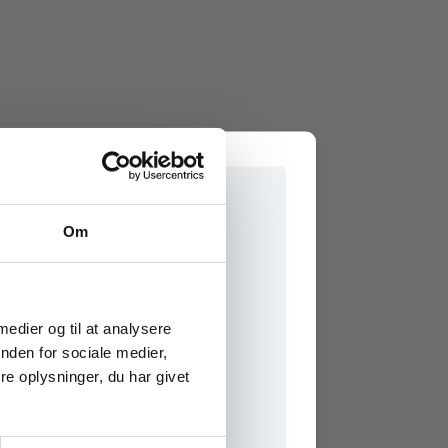
Om
e onlinematerialer
 medier og til at analysere
nden for sociale medier,
e oplysninger, du har givet