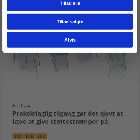
Tillad alle
Tillad valgte
Gå til praxisOnline
Afvis
ARTIKEL
Praksisfaglig tilgang gør det sjovt at
lære at give støttestrømper på
EPX
EUD
EUX