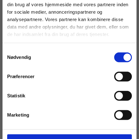
din brug af vores hjemmeside med vores partnere inden
For privatkunder og
For institutioner og
for sociale medier, annonceringspartnere og
analysepartnere. Vores partnere kan kombinere disse
studerende. Du får
virksomheder. Du
data med andre oplysninger, du har givet dem, eller som
vist priser inkl.
får vist priser ekskl.
ARTIKEL
de har indsamlet fra din brug af deres tjenester.
Eleverne skal lære det nødvendige:
moms.
moms.
”Læremidler handler om
Samtykkevalg
Privat
Institution
gennemførelse”
Nødvendig
EPX
EUD
EUX
Præferencer
SOSU
Statistik
Tilgå dine onlinematerialer
Marketing