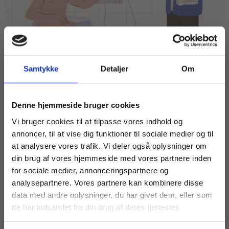
Samtykke
Detaljer
Om
Køb læremidler og find masterclasses mm.
Denne hjemmeside bruger cookies
Fortsæt som:
Vi bruger cookies til at tilpasse vores indhold og
ARTIKEL
annoncer, til at vise dig funktioner til sociale medier og til
Forfatterens stemme: Et
at analysere vores trafik. Vi deler også oplysninger om
læremiddel, der favner alle
din brug af vores hjemmeside med vores partnere inden
For privatkunder og
For institutioner og
for sociale medier, annonceringspartnere og
EPX
EUD
EUX
analysepartnere. Vores partnere kan kombinere disse
studerende. Du får
virksomheder. Du
FORFATTERENS STEMME
SOSU
data med andre oplysninger, du har givet dem, eller som
vist priser inkl.
får vist priser ekskl.
de har indsamlet fra din brug af deres tjenester.
moms.
moms.