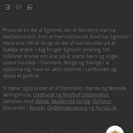
Praxis er en del af Egmont, der er Nordens største
mediekoncern. Som erhvervsdrivende fond har Egmont i
mere end 100 år brugt en del af overskuddet på at
hjælpe andre. I dag bruger Egmont omkring 100
millioner kroner om året på at støtte børn og unge i
svære livsvilkår i Danmark, Norge og Sverige i at
uddanne sig, have en aktiv stemme i samfundet og
skabe et godt liv.
Vi hører også under et af Danmarks største og førende
læringshuse,
Lindhardt og Ringhof Uddannelse
,
sammen med
Alinea
,
Akademisk Forlag
,
GoTutor
(herunder i
Norge
),
Ordblindetræning
og
Forstå.dk
.
Subfooter
Handelsbetingelser
Cookiepolitik
Persondatapolitik