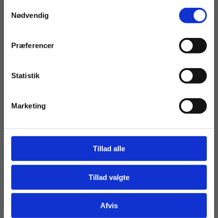
Samtykkevalg
Privat
Institution
Nødvendig
Præferencer
Statistik
Tilgå dine onlinematerialer
Marketing
Tillad alle
Tillad valgte
Gå til praxisOnline
Afvis