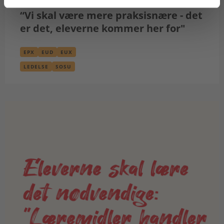
ARTIKEL
“Vi skal være mere praksisnære - det
er det, eleverne kommer her for"
EPX
EUD
EUX
LEDELSE
SOSU