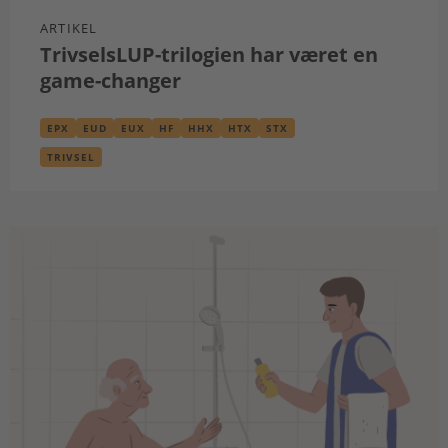
ARTIKEL
TrivselsLUP-trilogien har været en
game-changer
EPX
EUD
EUX
HF
HHX
HTX
STX
TRIVSEL