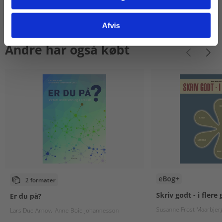
Gå til praxisOnline
Afvis
Andre har også købt
eBog+
2 formater
Skriv godt - i flere
Er du på?
Susanne Frost Maarbjer
Lars Due Arnov
Anne Boie Johannesson