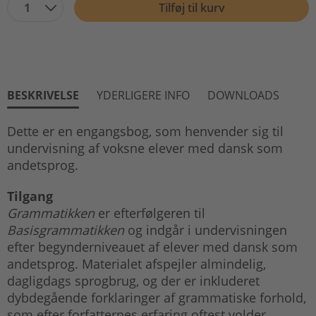
1
Tilføj til kurv
BESKRIVELSE
YDERLIGERE INFO
DOWNLOADS
Dette er en engangsbog, som henvender sig til
undervisning af voksne elever med dansk som
andetsprog.
Tilgang
Grammatikken
er efterfølgeren til
Basisgrammatikken
og indgår i undervisningen
efter begynderniveauet af elever med dansk som
andetsprog. Materialet afspejler almindelig,
dagligdags sprogbrug, og der er inkluderet
dybdegående forklaringer af grammatiske forhold,
som efter forfatternes erfaring oftest volder