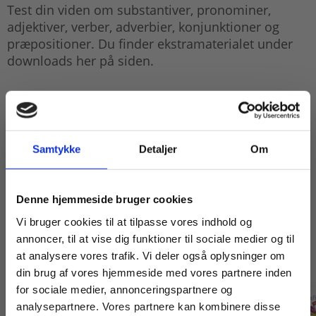
Test din viden om substantiver, pronominer,
adjektiver, verber, adverbier, konjunktioner og
præpositioner. Du finder ekstramaterialet under
downloads her på siden.
Samtykke
Detaljer
Om
Køb læremidler og find masterclasses mm.
Denne hjemmeside bruger cookies
Fortsæt som:
Titler i serien
Vi bruger cookies til at tilpasse vores indhold og
annoncer, til at vise dig funktioner til sociale medier og til
at analysere vores trafik. Vi deler også oplysninger om
din brug af vores hjemmeside med vores partnere inden
For privatkunder og
For institutioner og
for sociale medier, annonceringspartnere og
analysepartnere. Vores partnere kan kombinere disse
studerende. Du får
virksomheder. Du