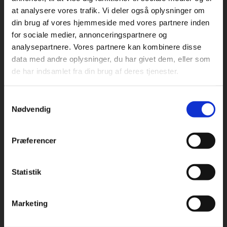
at analysere vores trafik. Vi deler også oplysninger om
din brug af vores hjemmeside med vores partnere inden
For privatkunder og
For institutioner og
for sociale medier, annonceringspartnere og
analysepartnere. Vores partnere kan kombinere disse
studerende. Du får
virksomheder. Du
Praxis Forlag A/S
data med andre oplysninger, du har givet dem, eller som
CVR 41280921
vist priser inkl.
får vist priser ekskl.
de har indsamlet fra din brug af deres tjenester.
moms.
moms.
København
Vognmagergade 7, 5. sal
Samtykkevalg
Privat
Institution
1120 København K
Nødvendig
Odense
Kochsgade 31D
Præferencer
5000 Odense
Rødekro
Statistik
Tilgå dine onlinematerialer
Hærvejen 8
6230 Rødekro
Marketing
Kontakt kundeservice