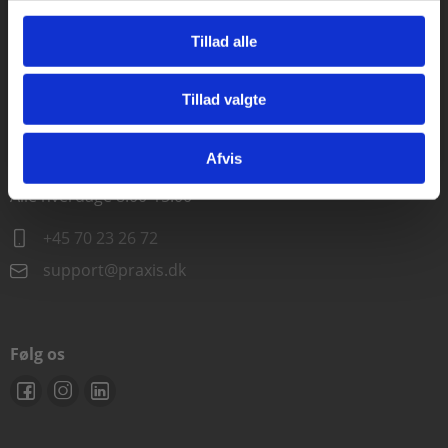
Alle hverdage kl. 10.00-15.00
Tillad alle
+45 70 23 85 87
Tillad valgte
info@praxis.dk
Gå til praxisOnline
Afvis
Kontakt teknisk support
Alle hverdage 8.00-15.00
+45 70 23 26 72
support@praxis.dk
Følg os