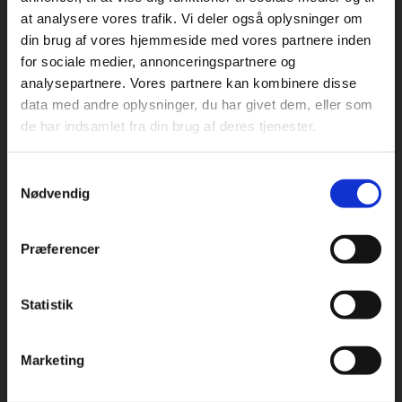
at analysere vores trafik. Vi deler også oplysninger om
din brug af vores hjemmeside med vores partnere inden
For privatkunder og
For institutioner og
for sociale medier, annonceringspartnere og
analysepartnere. Vores partnere kan kombinere disse
studerende. Du får
virksomheder. Du
Praxis Forlag A/S
data med andre oplysninger, du har givet dem, eller som
CVR 41280921
vist priser inkl.
får vist priser ekskl.
de har indsamlet fra din brug af deres tjenester.
moms.
moms.
København
Vognmagergade 7, 5. sal
Samtykkevalg
Privat
Institution
1120 København K
Nødvendig
Odense
Kochsgade 31D
Præferencer
5000 Odense
Rødekro
Statistik
Tilgå dine onlinematerialer
Hærvejen 8
6230 Rødekro
Marketing
Kontakt kundeservice