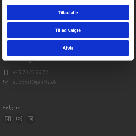
Alle hverdage kl. 10.00-15.00
Tillad alle
+45 70 23 85 87
Tillad valgte
info@praxis.dk
Gå til praxisOnline
Afvis
Kontakt teknisk support
Alle hverdage 8.00-15.00
+45 70 23 26 72
support@praxis.dk
Følg os