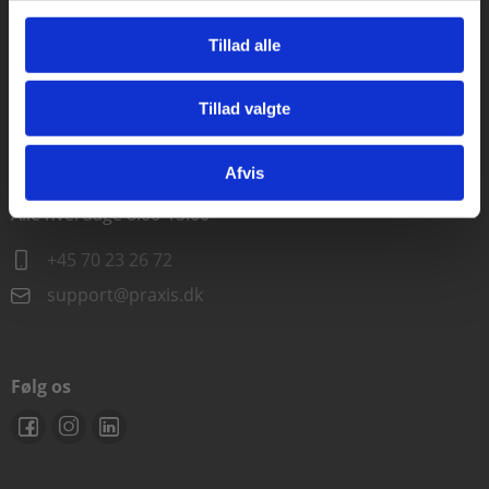
Alle hverdage kl. 10.00-15.00
Tillad alle
+45 70 23 85 87
Tillad valgte
info@praxis.dk
Gå til praxisOnline
Afvis
Kontakt teknisk support
Alle hverdage 8.00-15.00
+45 70 23 26 72
support@praxis.dk
Følg os