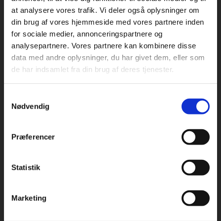
at analysere vores trafik. Vi deler også oplysninger om
din brug af vores hjemmeside med vores partnere inden
For privatkunder og
For institutioner og
for sociale medier, annonceringspartnere og
analysepartnere. Vores partnere kan kombinere disse
studerende. Du får
virksomheder. Du
Praxis Forlag A/S
data med andre oplysninger, du har givet dem, eller som
CVR 41280921
vist priser inkl.
får vist priser ekskl.
de har indsamlet fra din brug af deres tjenester.
moms.
moms.
København
Vognmagergade 7, 5. sal
Samtykkevalg
Privat
Institution
1120 København K
Nødvendig
Odense
Kochsgade 31D
Præferencer
5000 Odense
Rødekro
Statistik
Tilgå dine onlinematerialer
Hærvejen 8
6230 Rødekro
Marketing
Kontakt kundeservice