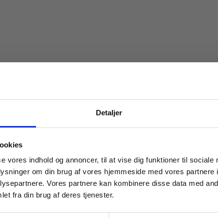
Detaljer
 masterclasses mm.
ookies
Peter Holmboe
Peder Petersen
Anja Mandal Jensen
Jacob Munter
Peter Teglhø
Tilgå din
se vores indhold og annoncer, til at vise dig funktioner til sociale
oplysninger om din brug af vores hjemmeside med vores partnere i
ysepartnere. Vores partnere kan kombinere disse data med andr
et fra din brug af deres tjenester.
For institutioner og