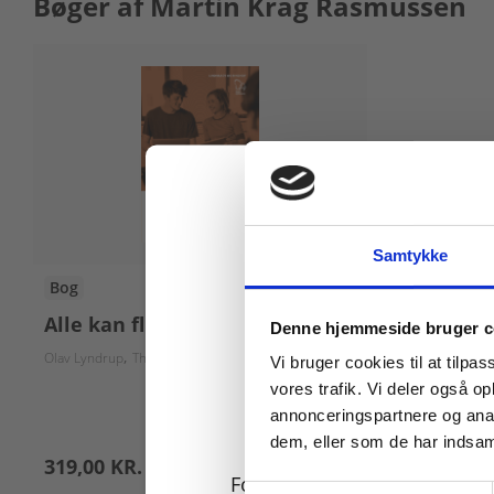
Bøger af Martin Krag Rasmussen
Samtykke
Bog
Køb læremidler og find
Alle kan flippe
Denne hjemmeside bruger c
Olav Lyndrup
Thor Langgård
Martin Krag Rasmussen
Roland Hachmann
Vi bruger cookies til at tilpas
vores trafik. Vi deler også 
annonceringspartnere og anal
dem, eller som de har indsaml
319,00 KR.
For privatkunder og
Samtykkevalg