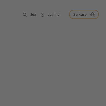
Se kurv
Søg
Log ind