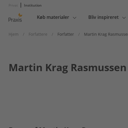
Privat
Institution
Køb materialer
Bliv inspireret
Main
navigation
Hjem
/
Forfattere
/
Forfatter
/
Martin Krag Rasmusse
Martin Krag Rasmussen