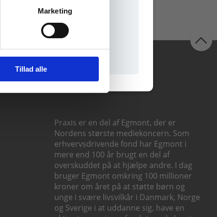
Marketing
il praxisOnline
Følg os
Tillad alle
Praxis er en del af Egmont, der er
Nordens største mediekoncern. Som
erhvervsdrivende fond har Egmont i
mere end 100 år brugt en del af
overskuddet på at hjælpe andre. I dag
bruger Egmont omkring 100 millioner
kroner om året på at støtte børn og
unge i svære livsvilkår i Danmark, Norge
og Sverige i at uddanne sig, have en