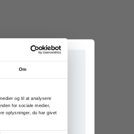
Om
j
Anders Bugge Vegger
Peter Olsen
Tony Søndergaard Andersen
Claus Olesen
e onlinematerialer
 medier og til at analysere
nden for sociale medier,
e oplysninger, du har givet