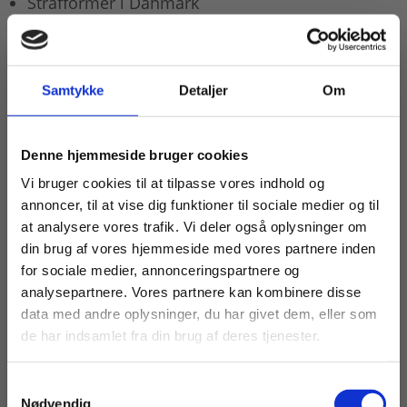
Strafformer i Danmark
Den kriminelle lavalder
Danske krimiserier
Samtykke
Detaljer
Om
Vidneberetninger
Hårde, milde eller alternative straffe
Køb læremidler og find masterclasses mm.
Sikkerhed og tryghed i samfundet
Denne hjemmeside bruger cookies
Fortsæt som:
Vi bruger cookies til at tilpasse vores indhold og
Repetition
annoncer, til at vise dig funktioner til sociale medier og til
Selvevaluering
at analysere vores trafik. Vi deler også oplysninger om
din brug af vores hjemmeside med vores partnere inden
På
praxisOnline.dk
findes ekstra materialer som
For privatkunder og
For institutioner og
for sociale medier, annonceringspartnere og
f.eks. printark, ordkort, lyd samt lærervejledning.
analysepartnere. Vores partnere kan kombinere disse
studerende. Du får
virksomheder. Du
data med andre oplysninger, du har givet dem, eller som
vist priser inkl.
får vist priser ekskl.
de har indsamlet fra din brug af deres tjenester.
moms.
moms.
Samtykkevalg
Privat
Institution
Nødvendig