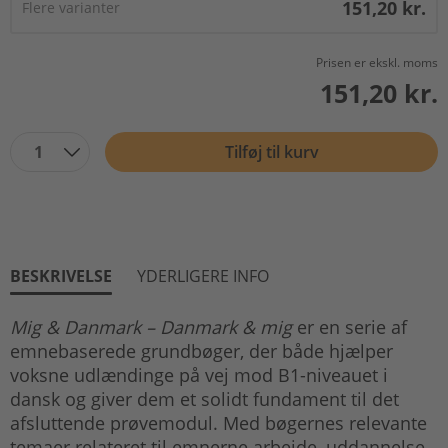
151,20 kr.
Flere varianter
Prisen er ekskl. moms
151,20 kr.
1
Tilføj til kurv
BESKRIVELSE
YDERLIGERE INFO
Mig & Danmark – Danmark & mig
er en serie af
emnebaserede grundbøger, der både hjælper
voksne udlændinge på vej mod B1-niveauet i
dansk og giver dem et solidt fundament til det
afsluttende prøvemodul. Med bøgernes relevante
temaer relateret til emnerne arbejde, uddannelse,