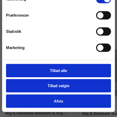
Præferencer
Titler i serien
Statistik
Tilgå dine onlinematerialer
Marketing
Tillad alle
Tillad valgte
Gå til praxisOnline
Afvis
Engangsbog
2 formater
Mig & Danmark Danmark & mig -
Mig & Danmark Da