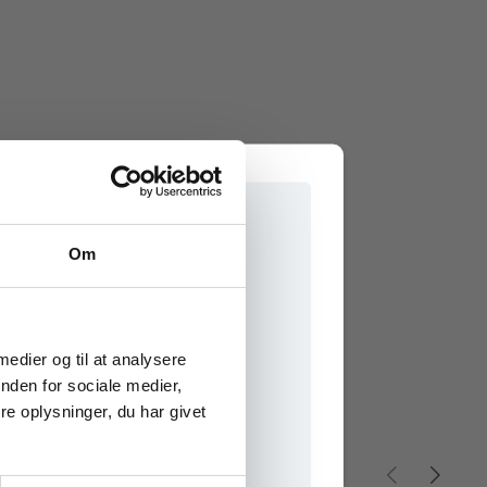
Om
e onlinematerialer
 medier og til at analysere
nden for sociale medier,
e oplysninger, du har givet