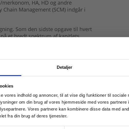
m/merkonom, HA, HD og andre
ly Chain Management (SCM) indgår i
ning. Som den sidste opgave til hvert
 på et bredt spektrum af kapitlets
s også en sektion med cases der går på
amlingen er gengivet en række tidligere
ment på AU-uddannelserne.
Detaljer
 masterclasses mm.
ookies
Tilgå din
se vores indhold og annoncer, til at vise dig funktioner til sociale
oplysninger om din brug af vores hjemmeside med vores partnere i
ysepartnere. Vores partnere kan kombinere disse data med andr
et fra din brug af deres tjenester.
For institutioner og