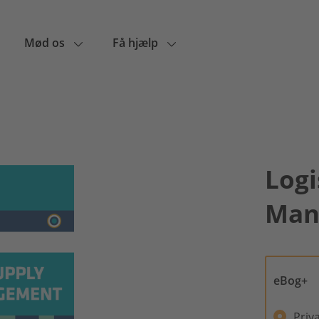
Mød os
Få hjælp
Logi
Man
eBog+
Priv