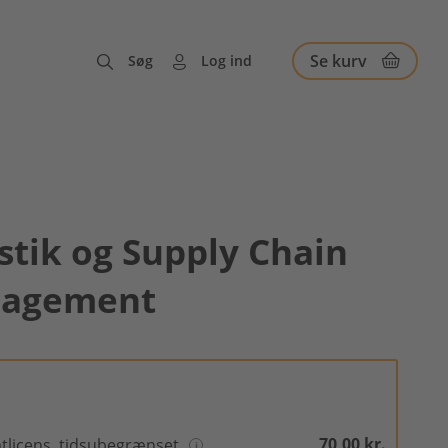
Se kurv
Søg
Log ind
stik og Supply Chain
agement
70,00 kr.
atlicens, tidsubegrænset