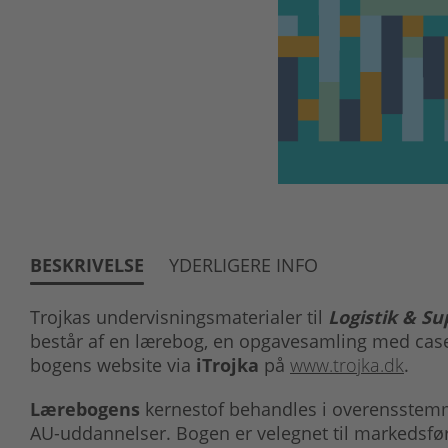
BESKRIVELSE
YDERLIGERE INFO
Trojkas undervisningsmaterialer til
Logistik & S
består af en lærebog, en opgavesamling med cas
bogens website via
iTrojka
på
www.trojka.dk
.
Lærebogens
kernestof behandles i overensstem
AU-uddannelser. Bogen er velegnet til markeds