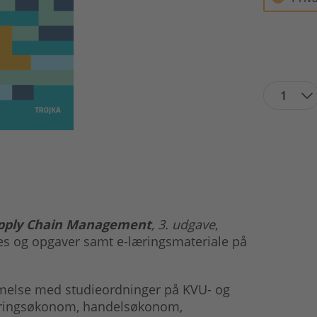
1
upply Chain Management
, 3. udgave
,
es og opgaver samt e-læringsmateriale på
melse med studieordninger på KVU- og
føringsøkonom, handelsøkonom,