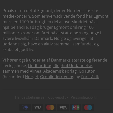
Praxis er en del af Egmont, der er Nordens største
mediekoncern. Som erhvervsdrivende fond har Egmont i
mere end 100 år brugt en del af overskuddet på at
hjælpe andre. I dag bruger Egmont omkring 100
millioner kroner om året på at støtte børn og unge i
svære livsvilkår i Danmark, Norge og Sverige i at
uddanne sig, have en aktiv stemme i samfundet og
skabe et godt liv.
Vi hører også under et af Danmarks største og førende
læringshuse,
Lindhardt og Ringhof Uddannelse
,
sammen med
Alinea
,
Akademisk Forlag
,
GoTutor
(herunder i
Norge
),
Ordblindetræning
og
Forstå.dk
.
Subfooter
Handelsbetingelser
Cookiepolitik
Persondatapolitik
menu
Subfooter
payment