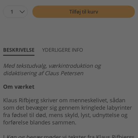
1
Tilføj til kurv
BESKRIVELSE
YDERLIGERE INFO
Med tekstudvalg, værkintroduktion og
didaktisering af Claus Petersen
Om værket
Klaus Rifbjerg skriver om menneskelivet, sådan
som det bevæger sig gennem kringlede labyrinter
fra fødsel til død, mens skyld, lyst, udnyttelse og
forførelse blandes sammen.
I
Køn og begær
møder vi tekster fra Klaus Rifbjergs