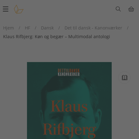
Main
navigation
Hjem
/
HF
/
Dansk
/
Det til dansk - Kanonværker
/
Klaus Rifbjerg: Køn og begær – Multimodal antologi