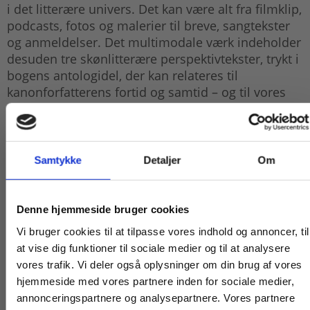
i det litterære univers. Det kan være alt fra filmklip,
podcasts, fotos og malerier til breve, sangtekster
og anmeldelser. Det multimodale værk indeholder
desuden tre skønlitterære perspektivtekster, trykt i
bogens antologidel, der kan relateres til
kanonforfatterens fortid og samtid – og til vores
egen nutid. Alle værkets tekster peger ind i et
fælles tema, og der er udarbejdet
læsefokusspørgsmål, som lægger op til grundig
undersøgelse af både tekster, tema og tid, og som
Samtykke
Detaljer
Om
bringer alle modaliteterne i spil.
Køb læremidler og find masterclasses mm.
Denne hjemmeside bruger cookies
Fortsæt som:
Vi bruger cookies til at tilpasse vores indhold og annoncer, til
at vise dig funktioner til sociale medier og til at analysere
vores trafik. Vi deler også oplysninger om din brug af vores
hjemmeside med vores partnere inden for sociale medier,
For privatkunder og
For institutioner og
annonceringspartnere og analysepartnere. Vores partnere