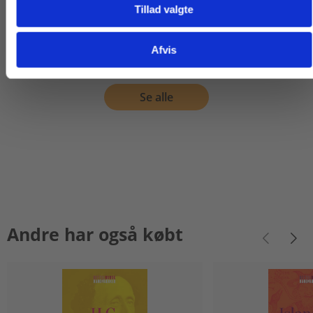
Tillad valgte
Gå til praxisOnline
139,00 KR.
139,00 KR.
Afvis
Se alle
Andre har også købt