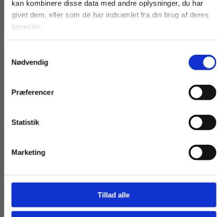
kan kombinere disse data med andre oplysninger, du har
studerende. Du får
virksomheder. Du
givet dem, eller som de har indsamlet fra din brug af deres
Titler i serien
vist priser inkl.
får vist priser ekskl.
tjenester.
moms.
moms.
Samtykkevalg
Privat
Institution
Nødvendig
Præferencer
Statistik
Tilgå dine onlinematerialer
Marketing
Flergangsbog
Flergangsbog
Ludvig Holberg: Erasmus Montanus
Søren Kierkegaard:
dagbog
Tillad alle
Ludvig Holberg
Søren Kierkegaard