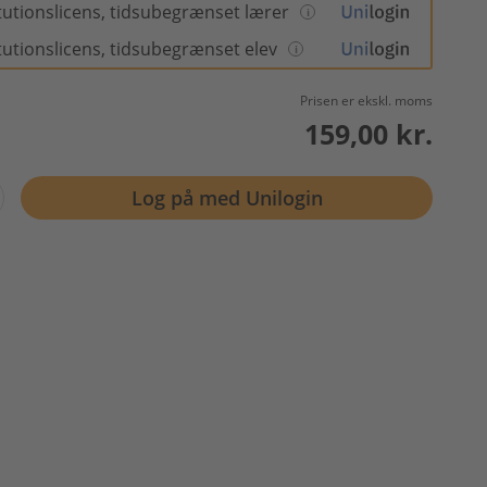
itutionslicens, tidsubegrænset lærer
itutionslicens, tidsubegrænset elev
Prisen er ekskl. moms
159,00 kr.
Log på med Unilogin