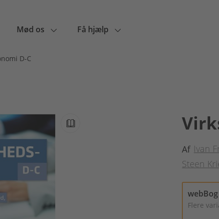
Mød os
Få hjælp
onomi D-C
Vir
Ivan 
Af
Steen Kr
webBog
Flere var