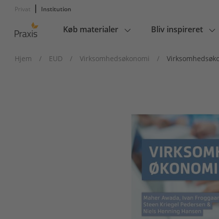
Privat
Institution
Køb materialer
Bliv inspireret
Main
navigation
Hjem
/
EUD
/
Virksomhedsøkonomi
/
Virksomhedsøk