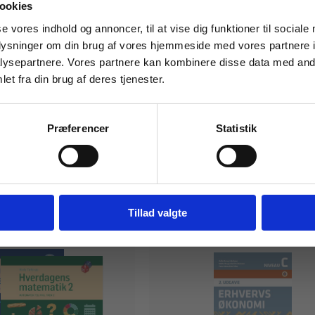
 masterclasses mm.
ookies
 på tværs af hovedemner og
Tilgå din
se vores indhold og annoncer, til at vise dig funktioner til sociale
res i webBogen.
oplysninger om din brug af vores hjemmeside med vores partnere i
ysepartnere. Vores partnere kan kombinere disse data med andr
et fra din brug af deres tjenester.
For institutioner og
virksomheder. Du får
Præferencer
Statistik
vist priser ekskl. moms.
Fortsæt som institution
Gå t
Tillad valgte