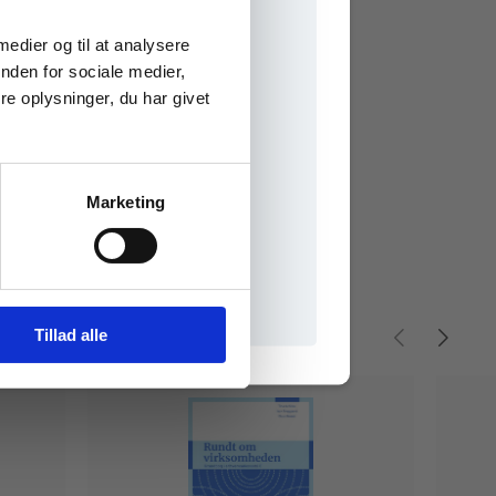
e onlinematerialer
 medier og til at analysere
nden for sociale medier,
e oplysninger, du har givet
Marketing
il praxisOnline
Tillad alle