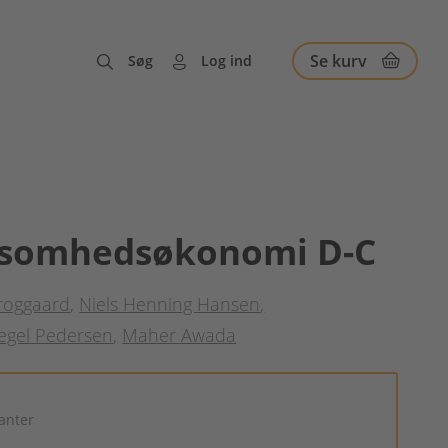
Se kurv
Søg
Log ind
ksomhedsøkonomi D-C
Froggaard
Niels Henning Hansen
iegel Pedersen
Maher Awada
ianter