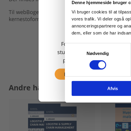
Køb læremidler og find
Denne hjemmeside bruger c
Til webBogen hører en række iPraxisforløb, som,
Vi bruger cookies til at tilpas
kernestofområder, træner det stof, der præsente
vores trafik. Vi deler også 
annonceringspartnere og anal
dem, eller som de har indsaml
For privatkunder og
Samtykkevalg
studerende. Du får vist
Nødvendig
priser inkl. moms.
Fortsæt som privat
Andre har også købt
Afvis