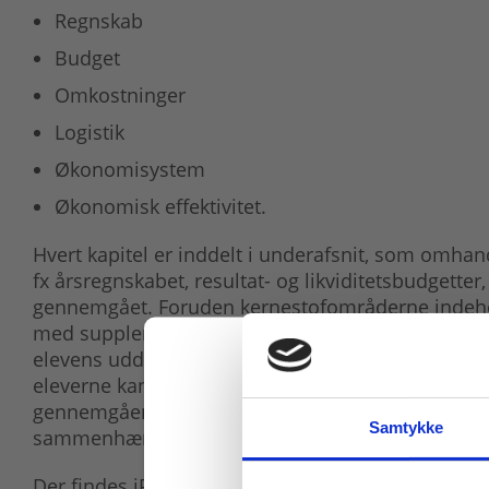
Regnskab
Budget
Omkostninger
Logistik
Økonomisystem
Økonomisk effektivitet.
Hvert kapitel er inddelt i underafsnit, som omh
fx årsregnskabet, resultat- og likviditetsbudgetter
gennemgået. Foruden kernestofområderne indeholde
med supplerende stof, der uddyber og perspektive
elevens uddannelsesretning. I webBogen findes e
eleverne kan arbejde med de faglige emner på for
gennemgående caseopgave, hvor eleverne kan ar
Samtykke
sammenhæng.
Der findes iPraxisforløb med alle opgaverne fra b