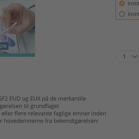
Inst
Inst
1
 GF2 EUD og EUX på de merkantile
ørelsen til grundfaget
ller flere relevante faglige emner inden
lger hovedemnerne fra bekendtgørelsen: