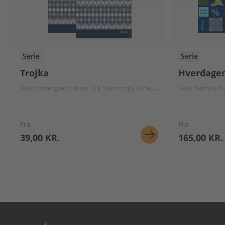
Serie
Serie
Trojka
Hverdage
Niels Vestergaard Olsen
Erik Staunstrup
Lone Hermann
Niels Tafdrup
Jens Nyeland H
Ni
Fra
Fra
39,00 KR.
165,00 KR.