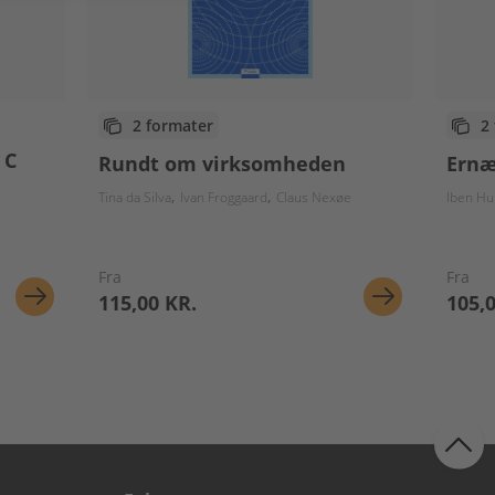
2 formater
2
 C
Rundt om virksomheden
Ernæ
Tina da Silva
Ivan Froggaard
Claus Nexøe
Iben Hu
Fra
Fra
115,00 KR.
105,