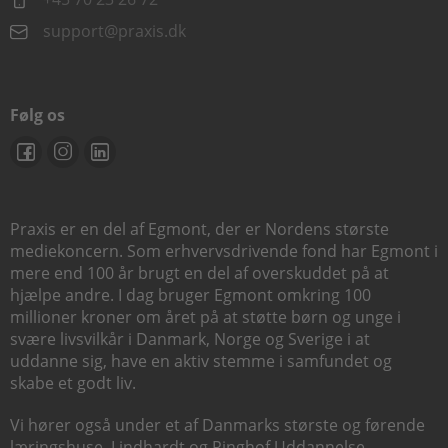
support@praxis.dk
Følg os
Praxis er en del af Egmont, der er Nordens største
mediekoncern. Som erhvervsdrivende fond har Egmont i
mere end 100 år brugt en del af overskuddet på at
hjælpe andre. I dag bruger Egmont omkring 100
millioner kroner om året på at støtte børn og unge i
svære livsvilkår i Danmark, Norge og Sverige i at
uddanne sig, have en aktiv stemme i samfundet og
skabe et godt liv.
Vi hører også under et af Danmarks største og førende
læringshuse,
Lindhardt og Ringhof Uddannelse
,