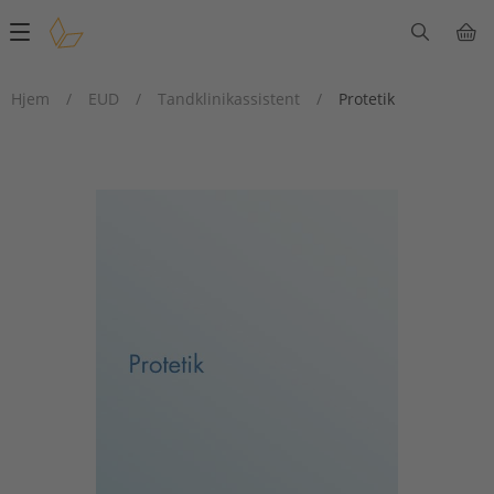
Main
navigation
Hjem
/
EUD
/
Tandklinikassistent
/
Protetik