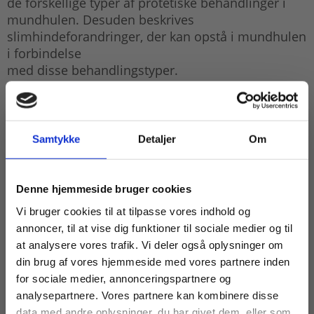
de forskellige typer af protetiske behandlinger i
mundhulen. Desuden beskrives
slimhindeforandringer, der kan opstå i mundhulen
i forbindelse
med disse behandlingstyper.
Indhold
1. Indledning
Samtykke
Detaljer
Om
2. Fast protetik
3. Aftagelig protetik
4. Protetikrelaterede slimhindeforandringer i
Køb læremidler og find masterclasses mm.
Denne hjemmeside bruger cookies
mundhulen
Fortsæt som:
Vi bruger cookies til at tilpasse vores indhold og
annoncer, til at vise dig funktioner til sociale medier og til
at analysere vores trafik. Vi deler også oplysninger om
din brug af vores hjemmeside med vores partnere inden
For privatkunder og
For institutioner og
for sociale medier, annonceringspartnere og
analysepartnere. Vores partnere kan kombinere disse
studerende. Du får
virksomheder. Du
data med andre oplysninger, du har givet dem, eller som