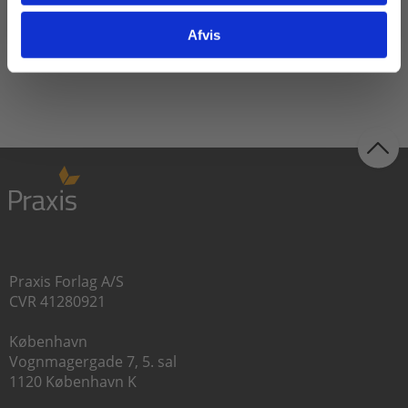
Fra
Fra
Afvis
235,00 KR.
845,00 KR.
Praxis Forlag A/S
CVR 41280921
København
Vognmagergade 7, 5. sal
1120 København K