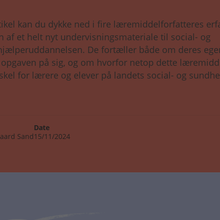
tikel kan du dykke ned i fire læremiddelforfatteres er
n af et helt nyt undervisningsmateriale til social- og
jælperuddannelsen. De fortæller både om deres ege
e opgaven på sig, og om hvorfor netop dette læremidd
rskel for lærere og elever på landets social- og sundh
Date
aard Sand
15/11/2024