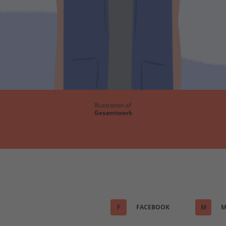
Illustration af
Gesamtwerk
F
FACEBOOK
M
M