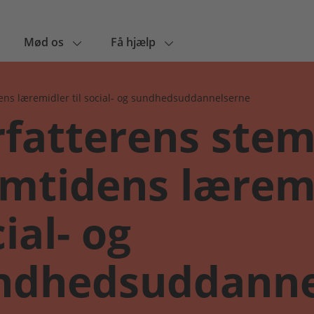
Mød os
Få hjælp
ens læremidler til social- og sundhedsuddannelserne
rfatterens ste
emtidens læremi
ial- og
ndhedsuddanne