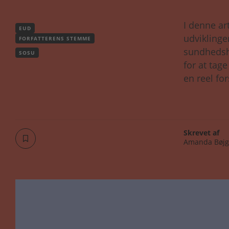
I denne ar
EUD
udviklinge
FORFATTERENS STEMME
sundhedsh
SOSU
for at tag
en reel fo
Skrevet af
Amanda Bøjg