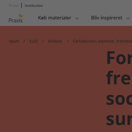
Privat
Institution
Køb materialer
Bliv inspireret
Main
navigation
Hjem
/
EUD
/
Artikler
/
Forfatterens stemme: fremtid
Fo
fr
soc
su