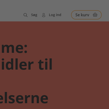
Se kurv
Søg
Log ind
mme:
dler til
lserne