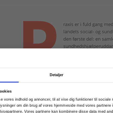
P
raxis er i fuld gang med
landets social- og sun
den første del: en samle
sundhedshjælperuddanne
hjælperuddannelsen har 
involveret. Vi har talt
læremiddelforfattere, 
særligt godt til målgru
Detaljer
 masterclasses mm.
Frem mod september 2026 udkommer l
ookies
social- og sundhedsassistentuddanne
Tilgå din
se vores indhold og annoncer, til at vise dig funktioner til sociale
oplysninger om din brug af vores hjemmeside med vores partnere i
ysepartnere. Vores partnere kan kombinere disse data med andr