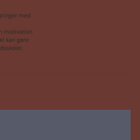
faringer med
n motivation
el kan gøre
edsskoler.