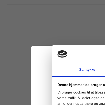
Samtykke
Køb læremidler og find
Denne hjemmeside bruger c
Vi bruger cookies til at tilpas
vores trafik. Vi deler også 
annonceringspartnere og anal