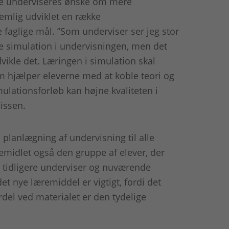
 underviseres ønske om mere
nemlig udviklet en række
e faglige mål. ”Som underviser ser jeg stor
re simulation i undervisningen, men det
vikle det. Læringen i simulation skal
hjælper eleverne med at koble teori og
mulationsforløb kan højne kvaliteten i
issen.
planlægning af undervisning til alle
emidlet også den gruppe af elever, der
n, tidligere underviser og nuværende
et nye læremiddel er vigtigt, fordi det
del ved materialet er den tydelige