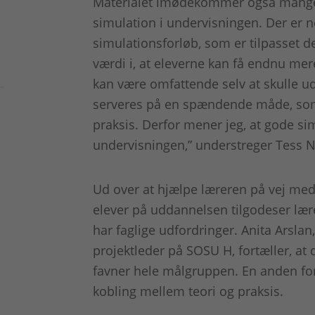
Materialet imødekommer også mange
simulation i undervisningen. Der er 
simulationsforløb, som er tilpasset d
værdi i, at eleverne kan få endnu me
kan være omfattende selv at skulle ud
serveres på en spændende måde, som 
praksis. Derfor mener jeg, at gode si
undervisningen,” understreger Tess N
Ud over at hjælpe læreren på vej med 
elever på uddannelsen tilgodeser lær
har faglige udfordringer. Anita Arsla
projektleder på SOSU H, fortæller, at d
favner hele målgruppen. En anden for
kobling mellem teori og praksis.