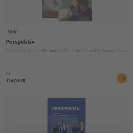
Serie
Perspektiv
Tess Isabella Nissen
Cille Bindslev Rosentoft
Carsten Fog Hansen
Carina Schmidt
Fra
124,00 KR.