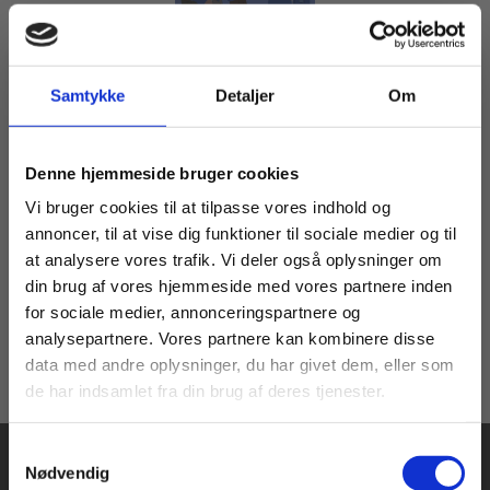
Samtykke
Detaljer
Om
2 formater
Social- og sundhedshjælperens rolle
Køb læremidler og find masterclasses mm.
Naia Wandel Jacobsen
Sophie Teilmann
Signe Dunker Svendsen
Carsten Fog Hansen
Denne hjemmeside bruger cookies
Fortsæt som:
Vi bruger cookies til at tilpasse vores indhold og
annoncer, til at vise dig funktioner til sociale medier og til
Fra
at analysere vores trafik. Vi deler også oplysninger om
124,00 KR.
din brug af vores hjemmeside med vores partnere inden
For privatkunder og
For institutioner og
for sociale medier, annonceringspartnere og
analysepartnere. Vores partnere kan kombinere disse
studerende. Du får
virksomheder. Du
data med andre oplysninger, du har givet dem, eller som
vist priser inkl.
får vist priser ekskl.
de har indsamlet fra din brug af deres tjenester.
moms.
moms.
Samtykkevalg
Privat
Institution
Nødvendig