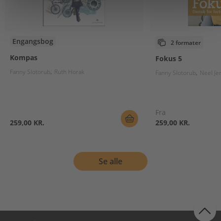
Engangsbog
2 formater
Kompas
Fokus 5
Fanny Slotorub
Ruth Horak
Fanny Slotorub
Neel Je
Fra
259,00 KR.
259,00 KR.
Se alle