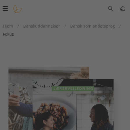
Main
navigation
Hjem
/
Danskuddannelser
/
Dansk som andetsprog
/
Fokus