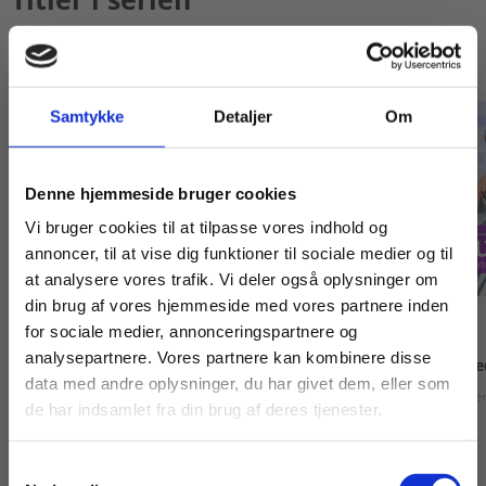
Samtykke
Detaljer
Om
Køb læremidler og find masterclasses mm.
Denne hjemmeside bruger cookies
Fortsæt som:
Vi bruger cookies til at tilpasse vores indhold og
annoncer, til at vise dig funktioner til sociale medier og til
at analysere vores trafik. Vi deler også oplysninger om
din brug af vores hjemmeside med vores partnere inden
Bog
For privatkunder og
For institutioner og
for sociale medier, annonceringspartnere og
2 formater
analysepartnere. Vores partnere kan kombinere disse
studerende. Du får
virksomheder. Du
Fokus 4, lærervejl
Fokus 5
data med andre oplysninger, du har givet dem, eller som
vist priser inkl.
får vist priser ekskl.
Fanny Slotorub
Neel Je
Fanny Slotorub
Neel Jersild Moreira
de har indsamlet fra din brug af deres tjenester.
moms.
moms.
Samtykkevalg
Privat
Institution
Fra