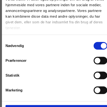
Pris på lærerabonnement
hjemmeside med vores partnere inden for sociale medier,
For privatkunder og
For institutioner og
annonceringspartnere og analysepartnere. Vores partnere
1.000 kr. ekskl. moms
kan kombinere disse data med andre oplysninger, du har
studerende. Du får
virksomheder. Du
givet dem, eller som de har indsamlet fra din brug af deres
vist priser inkl.
får vist priser ekskl.
Prisen er pr. halve år pr. produkt, og
tjenester.
moms.
moms.
abonnementet gælder for alle lærere på skolen.
Samtykkevalg
Privat
Institution
Abonnementet bliver automatisk fornyet to gange
Nødvendig
årligt, indtil skolen opsiger aftalen. Abonnementet
skal opsiges senest en måned før periodens
Præferencer
udløb.
Statistik
Tilgå dine onlinematerialer
Marketing