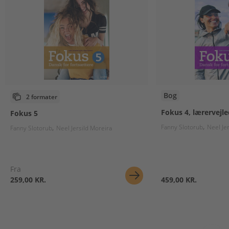
Bog
2 formater
Fokus 4, lærervejl
Fokus 5
Fanny Slotorub
Neel Je
Fanny Slotorub
Neel Jersild Moreira
Fra
259,00 KR.
459,00 KR.