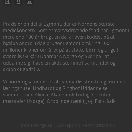
Praxis er en del af Egmont, der er Nordens største
mediekoncern. Som erhvervsdrivende fond har Egmont i
mere end 100 år brugt en del af overskuddet på at
hjælpe andre. I dag bruger Egmont omkring 100
millioner kroner om året på at støtte børn og unge i
svære livsvilkår i Danmark, Norge og Sverige i at
uddanne sig, have en aktiv stemme i samfundet og
skabe et godt liv.
Vi hører også under et af Danmarks største og førende
læringshuse,
Lindhardt og Ringhof Uddannelse
,
sammen med
Alinea
,
Akademisk Forlag
,
GoTutor
(herunder i
Norge
),
Ordblindetræning
og
Forstå.dk
.
Subfooter
Handelsbetingelser
Cookiepolitik
Persondatapolitik
menu