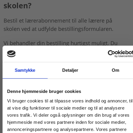
skolen?
Bestil et lærerabonnement til alle lærere på
skolen ved at udfylde bestillingsformularen.
Vi behandler din bestilling hurtigst muligt. Du
modtager en mail med en aktiveringskode til
produktet, når din ordre er blevet behandlet.
Aktiveringskoden bruges af alle lærere på skolen.
Samtykke
Detaljer
Om
Bestil lærerabonnement
Køb læremidler og find masterclasses mm.
Denne hjemmeside bruger cookies
Pris på lærerabonnement
Fortsæt som:
Vi bruger cookies til at tilpasse vores indhold og annoncer, til
at vise dig funktioner til sociale medier og til at analysere
1.000 kr. ekskl. moms
vores trafik. Vi deler også oplysninger om din brug af vores
hjemmeside med vores partnere inden for sociale medier,
Prisen er pr. halve år pr. produkt, og
For privatkunder og
For institutioner og
annonceringspartnere og analysepartnere. Vores partnere