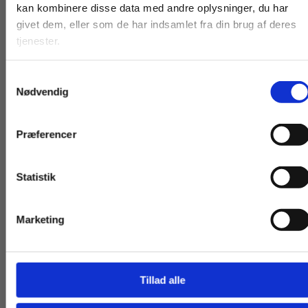
kan kombinere disse data med andre oplysninger, du har
abonnementet gælder for alle lærere på skolen.
studerende. Du får
virksomheder. Du
givet dem, eller som de har indsamlet fra din brug af deres
vist priser inkl.
får vist priser ekskl.
tjenester.
Abonnementet bliver automatisk fornyet to gange
moms.
moms.
årligt, indtil skolen opsiger aftalen. Abonnementet
Samtykkevalg
skal opsiges senest en måned før periodens
Privat
Institution
Nødvendig
udløb.
Præferencer
Statistik
Tilgå dine onlinematerialer
Marketing
Af samme forfatter
Tillad alle