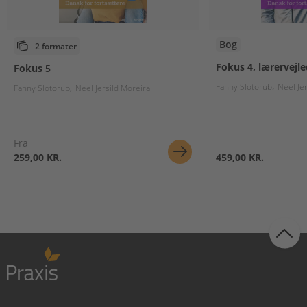
Bog
2 formater
Fokus 4, lærervejl
Fokus 5
Fanny Slotorub
Neel Je
Fanny Slotorub
Neel Jersild Moreira
Fra
259,00 KR.
459,00 KR.