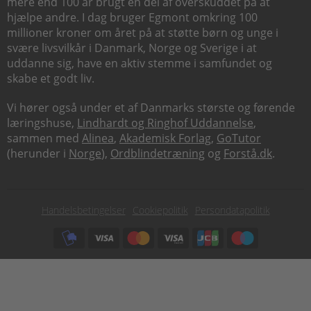
mere end 100 år brugt en del af overskuddet på at
hjælpe andre. I dag bruger Egmont omkring 100
millioner kroner om året på at støtte børn og unge i
svære livsvilkår i Danmark, Norge og Sverige i at
uddanne sig, have en aktiv stemme i samfundet og
skabe et godt liv.
Vi hører også under et af Danmarks største og førende
læringshuse,
Lindhardt og Ringhof Uddannelse
,
sammen med
Alinea
,
Akademisk Forlag
,
GoTutor
(herunder i
Norge
),
Ordblindetræning
og
Forstå.dk
.
Subfooter
Handelsbetingelser
Cookiepolitik
Persondatapolitik
menu
Subfooter
payment
options