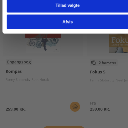
Tillad valgte
Gå til praxisOnline
Afvis
Engangsbog
2 formater
Kompas
Fokus 5
Fanny Slotorub
Ruth Horak
Fanny Slotorub
Neel Je
Fra
259,00 KR.
259,00 KR.