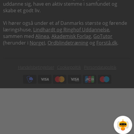
uddanne sig, have en aktiv stemme i samfundet og
skabe et godt liv.
Vi hører også under et af Danmarks største og førende
læringshuse,
Lindhardt og Ringhof Uddannelse
,
sammen med
Alinea
,
Akademisk Forlag
,
GoTutor
(herunder i
Norge
),
Ordblindetræning
og
Forstå.dk
.
Subfooter
Handelsbetingelser
Cookiepolitik
Persondatapolitik
menu
Subfooter
payment
options