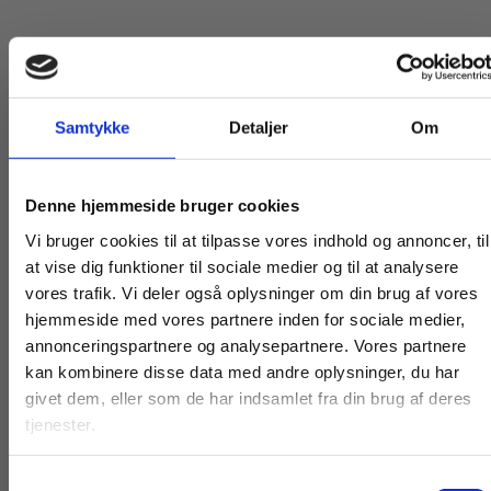
Samtykke
Detaljer
Om
Andre har også købt
Køb læremidler og find masterclasses mm.
Denne hjemmeside bruger cookies
Fortsæt som:
Vi bruger cookies til at tilpasse vores indhold og annoncer, til
at vise dig funktioner til sociale medier og til at analysere
vores trafik. Vi deler også oplysninger om din brug af vores
hjemmeside med vores partnere inden for sociale medier,
For privatkunder og
For institutioner og
annonceringspartnere og analysepartnere. Vores partnere
kan kombinere disse data med andre oplysninger, du har
studerende. Du får
virksomheder. Du
givet dem, eller som de har indsamlet fra din brug af deres
vist priser inkl.
får vist priser ekskl.
tjenester.
moms.
moms.
Bog
2 formater
Samtykkevalg