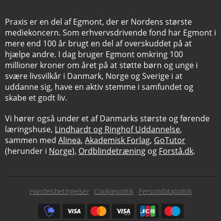
Praxis er en del af Egmont, der er Nordens største
mediekoncern. Som erhvervsdrivende fond har Egmont i
mere end 100 år brugt en del af overskuddet på at
hjælpe andre. I dag bruger Egmont omkring 100
millioner kroner om året på at støtte børn og unge i
svære livsvilkår i Danmark, Norge og Sverige i at
uddanne sig, have en aktiv stemme i samfundet og
skabe et godt liv.
Vi hører også under et af Danmarks største og førende
læringshuse,
Lindhardt og Ringhof Uddannelse
,
sammen med
Alinea
,
Akademisk Forlag
,
GoTutor
(herunder i
Norge
),
Ordblindetræning
og
Forstå.dk
.
Subfooter
Handelsbetingelser
Cookiepolitik
Persondatapolitik
menu
Subfooter
payment