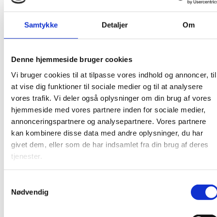
which will help you improve and vary your writing,
while simultaneously creating a solid and
coherent text. No writing without reading, though,
Samtykke
Detaljer
Om
so the book also contains several texts for reading
with related reading comprehension questions.
Denne hjemmeside bruger cookies
At skrive
is divided into two parts:
Vi bruger cookies til at tilpasse vores indhold og annoncer, til
at vise dig funktioner til sociale medier og til at analysere
Part 1 focuses on conjunctions and cohesion; i.e.
vores trafik. Vi deler også oplysninger om din brug af vores
work on the elements necessary to generate
hjemmeside med vores partnere inden for sociale medier,
cohesion between the various parts that make up
annonceringspartnere og analysepartnere. Vores partnere
your text.
kan kombinere disse data med andre oplysninger, du har
givet dem, eller som de har indsamlet fra din brug af deres
Part 2 focuses on the writing process itself and
tjenester.
contains a step-by-step examination of how to
build a cohesive and solid text while maintaining a
red thread throughout.
Samtykkevalg
Nødvendig
At the back of the textbook, you will find
Skriveguiden
, which contains an overview of