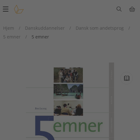
Main
navigation
Hjem
/
Danskuddannelser
/
Dansk som andetsprog
/
5 emner
/
5 emner