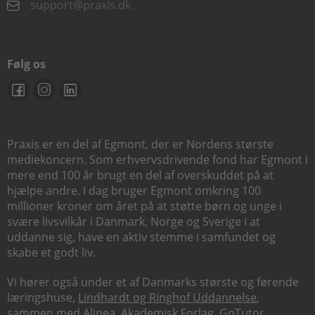
support@praxis.dk
Følg os
Praxis er en del af Egmont, der er Nordens største
mediekoncern. Som erhvervsdrivende fond har Egmont i
mere end 100 år brugt en del af overskuddet på at
hjælpe andre. I dag bruger Egmont omkring 100
millioner kroner om året på at støtte børn og unge i
svære livsvilkår i Danmark, Norge og Sverige i at
uddanne sig, have en aktiv stemme i samfundet og
skabe et godt liv.
Vi hører også under et af Danmarks største og førende
læringshuse,
Lindhardt og Ringhof Uddannelse
,
sammen med
Alinea
,
Akademisk Forlag
,
GoTutor