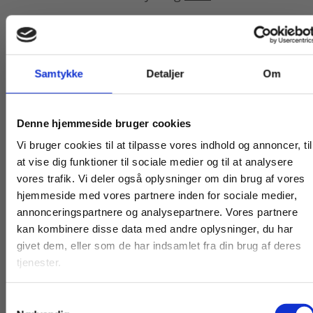
Level: Medium
Samtykke
Detaljer
Om
Køb læremidler og find masterclasses mm.
Denne hjemmeside bruger cookies
Fortsæt som:
Vi bruger cookies til at tilpasse vores indhold og annoncer, til
at vise dig funktioner til sociale medier og til at analysere
vores trafik. Vi deler også oplysninger om din brug af vores
Titler i serien
hjemmeside med vores partnere inden for sociale medier,
For privatkunder og
For institutioner og
annonceringspartnere og analysepartnere. Vores partnere
kan kombinere disse data med andre oplysninger, du har
studerende. Du får
virksomheder. Du
givet dem, eller som de har indsamlet fra din brug af deres
vist priser inkl.
får vist priser ekskl.
tjenester.
moms.
moms.
Samtykkevalg
Privat
Institution