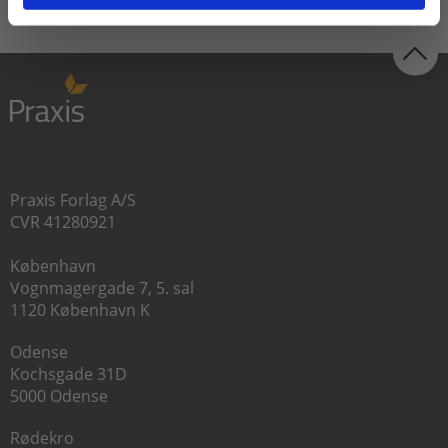
Praxis Forlag A/S
CVR 41280921
København
Vognmagergade 7, 5. sal
1120 København K
Odense
Kochsgade 31D
5000 Odense
Rødekro