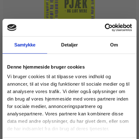
Samtykke
Detaljer
Om
2 formater
Køb læremidler og find masterclasses mm.
Denne hjemmeside bruger cookies
Pjæk - og lidt mere
Fortsæt som:
Vi bruger cookies til at tilpasse vores indhold og
Carina Bagge Vestergaard
Anna Soele Zachau Johansson
annoncer, til at vise dig funktioner til sociale medier og til
at analysere vores trafik. Vi deler også oplysninger om
din brug af vores hjemmeside med vores partnere inden
Fra
For privatkunder og
For institutioner og
for sociale medier, annonceringspartnere og
255,00 KR.
analysepartnere. Vores partnere kan kombinere disse
studerende. Du får
virksomheder. Du
data med andre oplysninger, du har givet dem, eller som
vist priser inkl.
får vist priser ekskl.
de har indsamlet fra din brug af deres tjenester.
moms.
moms.