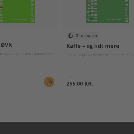
2 formater
 SØVN
Kaffe – og lidt mere
tergaard
Anna Maria Johansson
Carina Bagge Vestergaard
Anna Soele Zachau J
Fra
255,00 KR.