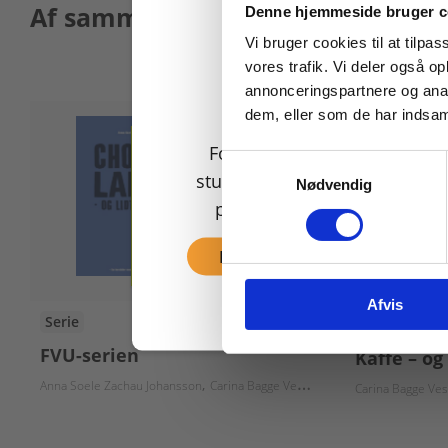
Køb læremidler og find
Af samme forfatter
Denne hjemmeside bruger c
Vi bruger cookies til at tilpas
vores trafik. Vi deler også 
annonceringspartnere og anal
dem, eller som de har indsaml
For privatkunder og
Samtykkevalg
studerende. Du får vist
Nødvendig
priser inkl. moms.
Fortsæt som privat
Afvis
Serie
2 format
FVU-serien
Kaffe – og
Anna Soele Zachau Johansson
Carina Bagge Vestergaard
Anna Maria Joha
Carina Bagge Ves