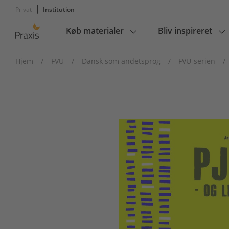
Privat
Institution
Køb materialer
Bliv inspireret
Main
navigation
Hjem
/
FVU
/
Dansk som andetsprog
/
FVU-serien
/