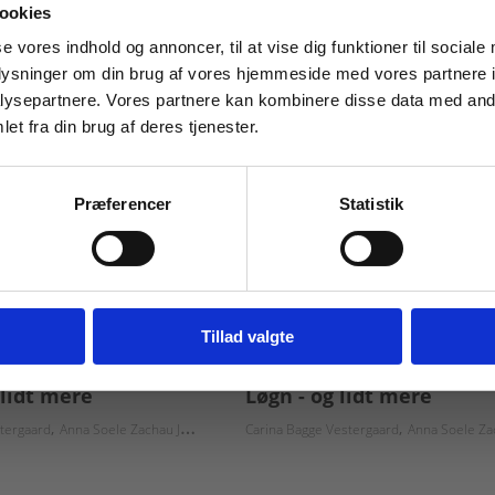
 masterclasses mm.
ookies
Tilgå din
se vores indhold og annoncer, til at vise dig funktioner til sociale
oplysninger om din brug af vores hjemmeside med vores partnere i
ysepartnere. Vores partnere kan kombinere disse data med andr
et fra din brug af deres tjenester.
For institutioner og
virksomheder. Du får
Præferencer
Statistik
vist priser ekskl. moms.
Fortsæt som institution
Gå t
Tillad valgte
er
2 formater
 lidt mere
Løgn - og lidt mere
nsson
tergaard
Anna Soele Zachau Johansson
Carina Bagge Vestergaard
Anna Soele Zachau J