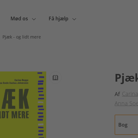
Mød os
Få hjælp
Pjæk - og lidt mere
Pjæk
Carin
Af
Anna Soe
Bog