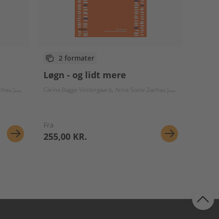
2 formater
Løgn - og lidt mere
ohansson
Carina Bagge Vestergaard
Anna Soele Zachau Johansson
Fra
255,00 KR.