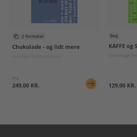
Bog
2 formater
KAFFE og
Chokolade - og lidt mere
Carina Bagge Ves
Anna Soele Zachau Johansson
Fra
249,00 KR.
129,00 KR.