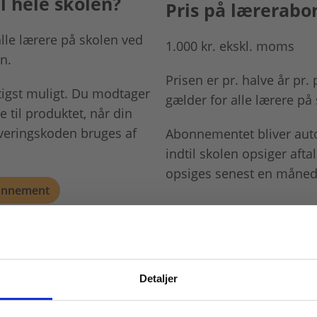
 hele skolen?
Pris på lærerab
alle lærere på skolen ved
1.000 kr. ekskl. moms
n.
Prisen er pr. halve år pr
rtigst muligt. Du modtager
gælder for alle lærere på
 til produktet, når din
iveringskoden bruges af
Abonnementet bliver auto
indtil skolen opsiger aft
opsiges senest en måned
bonnement
Detaljer