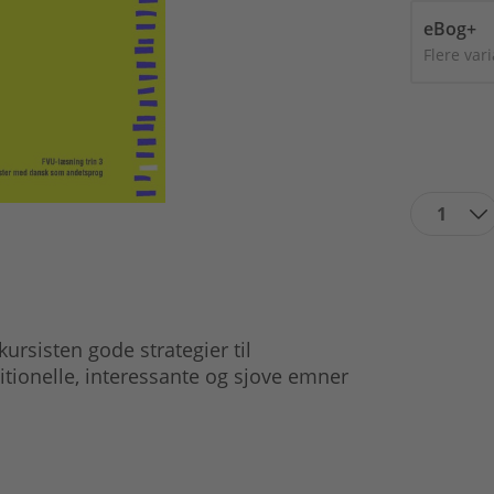
eBog+
Flere var
1
kursisten gode strategier til
ditionelle, interessante og sjove emner
: