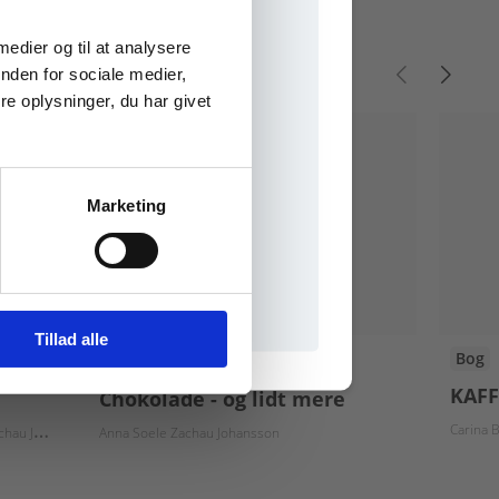
e onlinematerialer
 medier og til at analysere
nden for sociale medier,
e oplysninger, du har givet
Marketing
il praxisOnline
Tillad alle
Bog
2 formater
KAFF
Chokolade - og lidt mere
Carina 
ohansson
Anna Soele Zachau Johansson