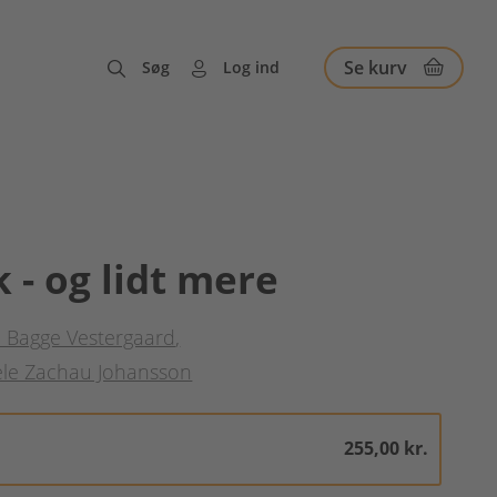
Se kurv
Søg
Log ind
 - og lidt mere
a Bagge Vestergaard
le Zachau Johansson
255,00 kr.