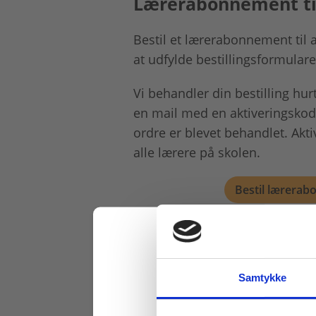
Lærerabonnement til
Bestil et lærerabonnement til 
at udfylde bestillingsformulare
Vi behandler din bestilling hu
en mail med en aktiveringskode
ordre er blevet behandlet. Akt
alle lærere på skolen.
Bestil lærera
Samtykke