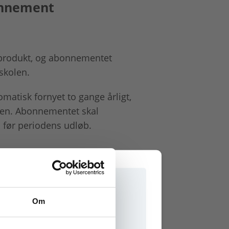
onnement
. produkt, og abonnementet
 skolen.
matisk fornyet to gange årligt,
alen. Abonnementet skal
 før periodens udløb.
Om