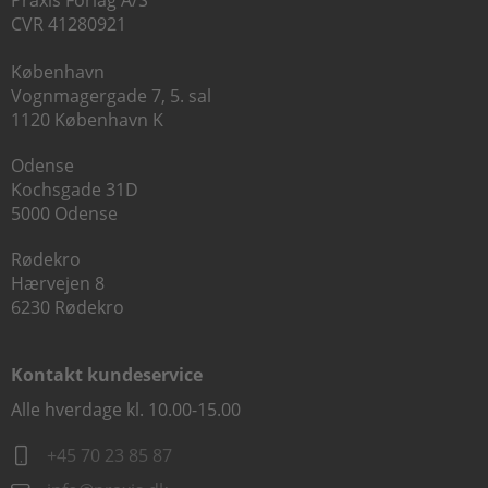
Praxis Forlag A/S
CVR 41280921
København
Vognmagergade 7, 5. sal
1120 København K
Odense
Kochsgade 31D
5000 Odense
Rødekro
Hærvejen 8
6230 Rødekro
Kontakt kundeservice
Alle hverdage kl. 10.00-15.00
+45 70 23 85 87