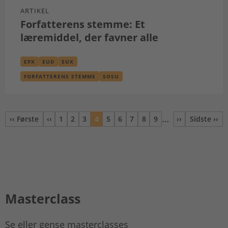
ARTIKEL
Forfatterens stemme: Et
læremiddel, der favner alle
EPX
EUD
EUX
FORFATTERENS STEMME
SOSU
…
‹‹ Første
‹‹
1
2
3
4
5
6
7
8
9
››
Sidste ››
Første side
Forrige
Side
Side
Side
Nuværende
Side
Side
Side
Side
Side
Næste
Sidste 
side
side
side
Masterclass
Se eller gense masterclasses