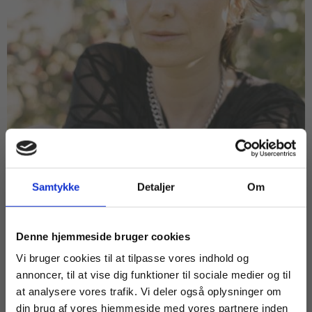
Samtykke
Detaljer
Om
VIDEO
Køb læremidler og find masterclasses mm.
Denne hjemmeside bruger cookies
Webinar: Ditte Holm Bro
Fortsæt som:
Vi bruger cookies til at tilpasse vores indhold og
annoncer, til at vise dig funktioner til sociale medier og til
HF
HHX
HTX
STX
at analysere vores trafik. Vi deler også oplysninger om
din brug af vores hjemmeside med vores partnere inden