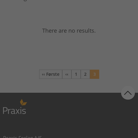
There are no results.
‹‹ Første
‹‹
1
2
3
Første side
Forrige
Side
Side
Nuværende
side
side