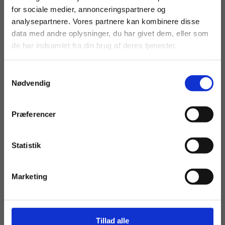
For privatkunder og
For institutioner og
for sociale medier, annonceringspartnere og
analysepartnere. Vores partnere kan kombinere disse
studerende. Du får
virksomheder. Du
data med andre oplysninger, du har givet dem, eller som
vist priser inkl.
får vist priser ekskl.
de har indsamlet fra din brug af deres tjenester.
moms.
moms.
Samtykkevalg
Privat
Institution
Nødvendig
Præferencer
Statistik
Tilgå dine onlinematerialer
Marketing
Tillad alle