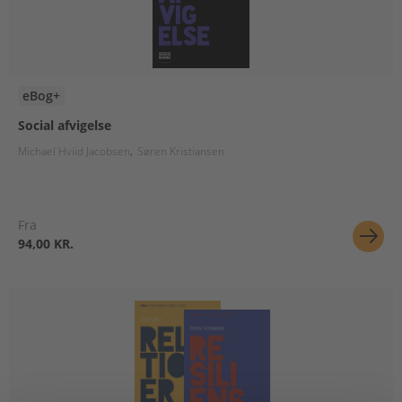
eBog+
Social afvigelse
Michael Hviid Jacobsen
Søren Kristiansen
Fra
94,00 KR.