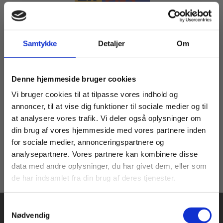
Samtykke
Detaljer
Om
Serie
Professionernes begreber
Køb læremidler og find masterclasses mm.
Ole Løw
Dion Sommer
Hans Jørgen Staugaard
Tekla Canger
Lone Bæk Brønsted
Denne hjemmeside bruger cookies
Fortsæt som:
Vi bruger cookies til at tilpasse vores indhold og
annoncer, til at vise dig funktioner til sociale medier og til
Fra
at analysere vores trafik. Vi deler også oplysninger om
94,00 KR.
din brug af vores hjemmeside med vores partnere inden
For privatkunder og
For institutioner og
for sociale medier, annonceringspartnere og
analysepartnere. Vores partnere kan kombinere disse
studerende. Du får
virksomheder. Du
data med andre oplysninger, du har givet dem, eller som
vist priser inkl.
får vist priser ekskl.
de har indsamlet fra din brug af deres tjenester.
moms.
moms.
Samtykkevalg
Privat
Institution
Nødvendig