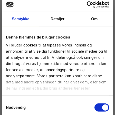
Samtykke
Detaljer
Om
eBog+
Anerkendelse
Køb læremidler og find masterclasses mm.
Ole Løw
Denne hjemmeside bruger cookies
Fortsæt som:
Vi bruger cookies til at tilpasse vores indhold og
annoncer, til at vise dig funktioner til sociale medier og til
Fra
at analysere vores trafik. Vi deler også oplysninger om
106,00 KR.
din brug af vores hjemmeside med vores partnere inden
For privatkunder og
For institutioner og
for sociale medier, annonceringspartnere og
analysepartnere. Vores partnere kan kombinere disse
studerende. Du får
virksomheder. Du
data med andre oplysninger, du har givet dem, eller som
vist priser inkl.
får vist priser ekskl.
de har indsamlet fra din brug af deres tjenester.
moms.
moms.
Samtykkevalg
Privat
Institution
Nødvendig