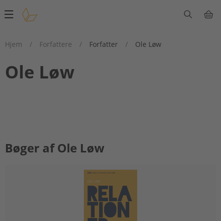
Main
navigation
Hjem
/
Forfattere
/
Forfatter
/
Ole Løw
Ole Løw
Bøger af Ole Løw