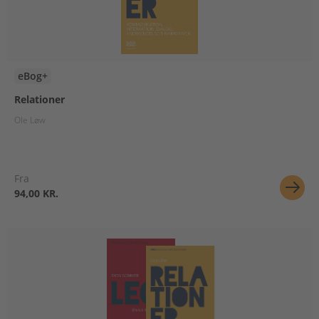
eBog+
Relationer
Ole Løw
Fra
94,00 KR.