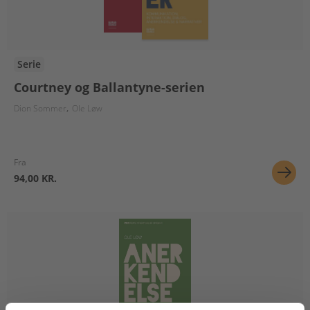
Serie
Courtney og Ballantyne-serien
Dion Sommer
Ole Løw
Fra
94,00 KR.