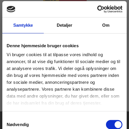
Samtykke
Detaljer
Om
Serie
Professionernes begreber
Køb læremidler og find masterclasses mm.
Ole Løw
Dion Sommer
Stig Broström
Michael Hviid Jacobsen
Søren Kristiansen
Denne hjemmeside bruger cookies
Fortsæt som:
Vi bruger cookies til at tilpasse vores indhold og
annoncer, til at vise dig funktioner til sociale medier og til
Fra
at analysere vores trafik. Vi deler også oplysninger om
94,00 KR.
din brug af vores hjemmeside med vores partnere inden
For privatkunder og
For institutioner og
for sociale medier, annonceringspartnere og
analysepartnere. Vores partnere kan kombinere disse
studerende. Du får
virksomheder. Du
data med andre oplysninger, du har givet dem, eller som
vist priser inkl.
får vist priser ekskl.
de har indsamlet fra din brug af deres tjenester.
moms.
moms.
Samtykkevalg
Privat
Institution
Nødvendig