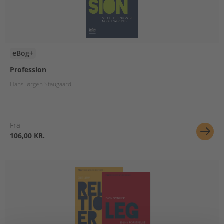
eBog+
Profession
Hans Jørgen Staugaard
Fra
106,00 KR.