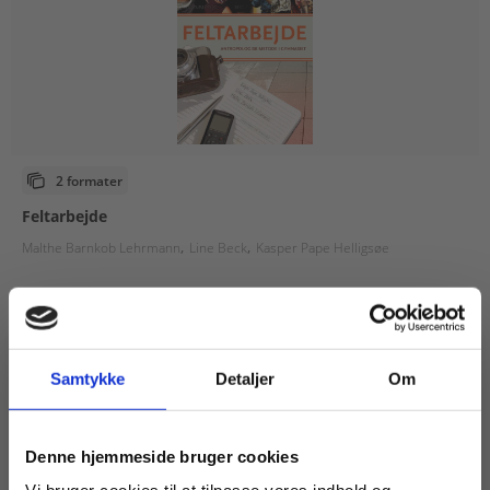
2 formater
Feltarbejde
Malthe Barnkob Lehrmann
Line Beck
Kasper Pape Helligsøe
Fra
99,00 KR.
Samtykke
Detaljer
Om
Køb læremidler og find masterclasses mm.
Denne hjemmeside bruger cookies
Fortsæt som: