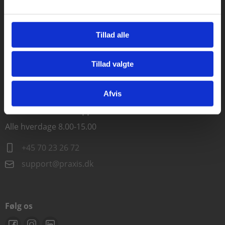
Kontakt kundeservice
Tillad alle
Alle hverdage kl. 10.00-15.00
+45 70 23 85 87
Tillad valgte
Gå til praxisOnline
info@praxis.dk
Afvis
Kontakt teknisk support
Alle hverdage 8.00-15.00
+45 70 23 26 72
support@praxis.dk
Følg os