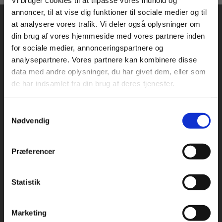
Vi bruger cookies til at tilpasse vores indhold og
annoncer, til at vise dig funktioner til sociale medier og til
at analysere vores trafik. Vi deler også oplysninger om
din brug af vores hjemmeside med vores partnere inden
For privatkunder og
For institutioner og
for sociale medier, annonceringspartnere og
analysepartnere. Vores partnere kan kombinere disse
studerende. Du får
virksomheder. Du
data med andre oplysninger, du har givet dem, eller som
vist priser inkl.
får vist priser ekskl.
Praxis Forlag A/S
de har indsamlet fra din brug af deres tjenester.
CVR 41280921
moms.
moms.
København
Samtykkevalg
Privat
Institution
Vognmagergade 7, 5. sal
Nødvendig
1120 København K
Præferencer
Odense
Kochsgade 31D
5000 Odense
Statistik
Tilgå dine onlinematerialer
Rødekro
Hærvejen 8
Marketing
6230 Rødekro