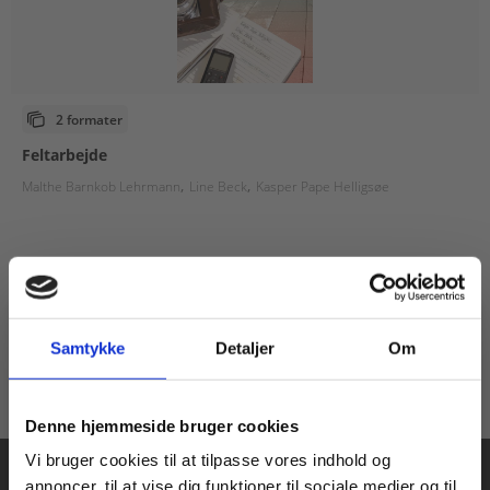
2 formater
Feltarbejde
Malthe Barnkob Lehrmann
Line Beck
Kasper Pape Helligsøe
Fra
99,00 KR.
Samtykke
Detaljer
Om
Køb læremidler og find masterclasses mm.
Denne hjemmeside bruger cookies
Fortsæt som:
Vi bruger cookies til at tilpasse vores indhold og
annoncer, til at vise dig funktioner til sociale medier og til