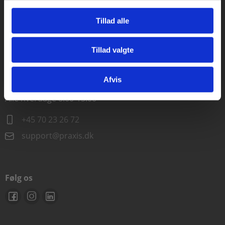
Alle hverdage kl. 10.00-15.00
Tillad alle
+45 70 23 85 87
Tillad valgte
info@praxis.dk
Gå til praxisOnline
Afvis
Kontakt teknisk support
Alle hverdage 8.00-15.00
+45 70 23 26 72
support@praxis.dk
Følg os