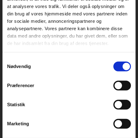
at analysere vores trafik. Vi deler også oplysninger om
din brug af vores hjemmeside med vores partnere inden
For privatkunder og
For institutioner og
for sociale medier, annonceringspartnere og
analysepartnere. Vores partnere kan kombinere disse
studerende. Du får
virksomheder. Du
Praxis Forlag A/S
data med andre oplysninger, du har givet dem, eller som
CVR 41280921
vist priser inkl.
får vist priser ekskl.
de har indsamlet fra din brug af deres tjenester.
moms.
moms.
København
Vognmagergade 7, 5. sal
Samtykkevalg
Privat
Institution
1120 København K
Nødvendig
Odense
Kochsgade 31D
Præferencer
5000 Odense
Rødekro
Statistik
Tilgå dine onlinematerialer
Hærvejen 8
6230 Rødekro
Marketing
Kontakt kundeservice