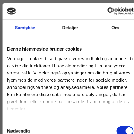
Under billedet af bogen finder du facitliste til
bogens opgaver.
Samtykke
Detaljer
Om
Køb læremidler og find masterclasses mm.
Denne hjemmeside bruger cookies
Fortsæt som:
Vi bruger cookies til at tilpasse vores indhold og annoncer, til
at vise dig funktioner til sociale medier og til at analysere
vores trafik. Vi deler også oplysninger om din brug af vores
hjemmeside med vores partnere inden for sociale medier,
Titler i serien
For privatkunder og
For institutioner og
annonceringspartnere og analysepartnere. Vores partnere
kan kombinere disse data med andre oplysninger, du har
studerende. Du får
virksomheder. Du
givet dem, eller som de har indsamlet fra din brug af deres
vist priser inkl.
får vist priser ekskl.
tjenester.
moms.
moms.
Samtykkevalg
Privat
Institution
Nødvendig