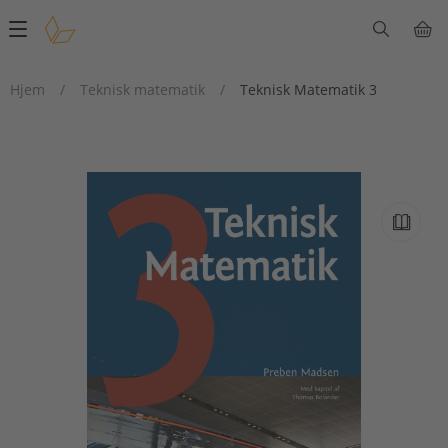
Main
navigation
Hjem
/
Teknisk matematik
/
Teknisk Matematik 3