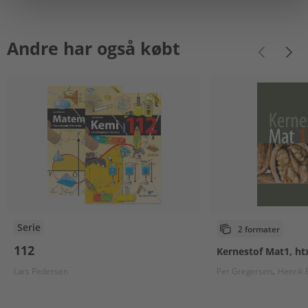
Andre har også købt
Serie
2 formater
112
Kernestof Mat1, ht
Lars Pedersen
Per Gregersen
Henrik 