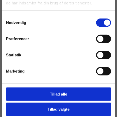
de har indsamlet fra din brug af deres tjenester.
moms.
moms.
Samtykkevalg
Privat
Institution
Nødvendig
Præferencer
Statistik
Tilgå dine onlinematerialer
2 formater
Marketing
Teknisk Matematik 2
Preben Madsen
Tillad alle
Fra
Tillad valgte
125,00 KR.
Gå til praxisOnline