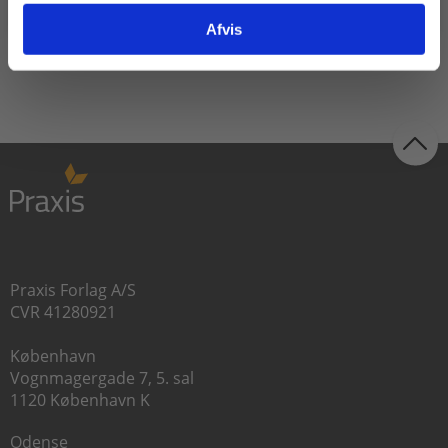
Afvis
Læs Mere
Praxis Forlag A/S
CVR 41280921
København
Vognmagergade 7, 5. sal
1120 København K
Odense