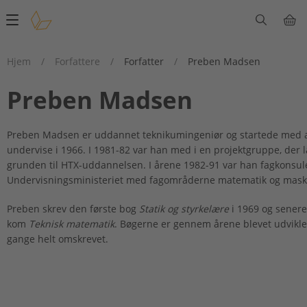
Main
navigation
Hjem
/
Forfattere
/
Forfatter
/
Preben Madsen
Preben Madsen
Preben Madsen er uddannet teknikumingeniør og startede med 
undervise i 1966. I 1981-82 var han med i en projektgruppe, der 
grunden til HTX-uddannelsen. I årene 1982-91 var han fagkonsul
Undervisningsministeriet med fagområderne matematik og maski
Preben skrev den første bog
Statik og styrkelære
i 1969 og senere
kom
Teknisk matematik
. Bøgerne er gennem årene blevet udviklet
gange helt omskrevet.