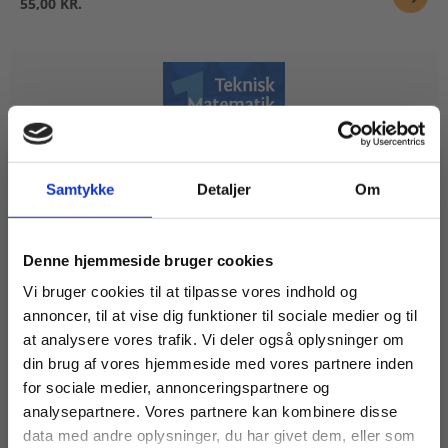
55,00 KR.
Samtykke
Detaljer
Om
Køb læremidler og find masterclasses mm.
Denne hjemmeside bruger cookies
2 formater
Fortsæt som:
Vi bruger cookies til at tilpasse vores indhold og
Teknisk Matematik 1
annoncer, til at vise dig funktioner til sociale medier og til
Preben Madsen
at analysere vores trafik. Vi deler også oplysninger om
din brug af vores hjemmeside med vores partnere inden
For privatkunder og
For institutioner og
for sociale medier, annonceringspartnere og
analysepartnere. Vores partnere kan kombinere disse
studerende. Du får
virksomheder. Du
Fra
data med andre oplysninger, du har givet dem, eller som
115,00 KR.
vist priser inkl.
får vist priser ekskl.