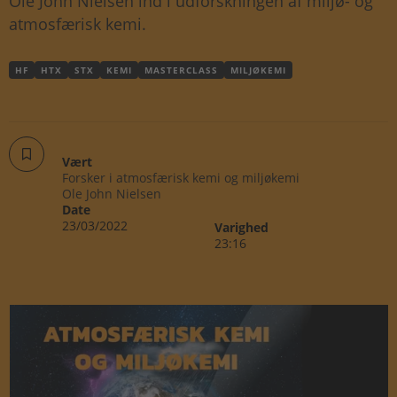
Ole John Nielsen ind i udforskningen af miljø- og
atmosfærisk kemi.
HF
HTX
STX
KEMI
MASTERCLASS
MILJØKEMI
Vært
Forsker i atmosfærisk kemi og miljøkemi
Ole John Nielsen
Date
23/03/2022
Varighed
23:16