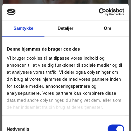
Samtykke
Detaljer
Om
Køb læremidler og find masterclasses mm.
Denne hjemmeside bruger cookies
Fortsæt som:
Vi bruger cookies til at tilpasse vores indhold og
ARTIKEL
annoncer, til at vise dig funktioner til sociale medier og til
Q&A med Morten Blichfeldt
at analysere vores trafik. Vi deler også oplysninger om
Andersen: Mærk ledelse på
din brug af vores hjemmeside med vores partnere inden
forlagsgangen
For privatkunder og
For institutioner og
for sociale medier, annonceringspartnere og
analysepartnere. Vores partnere kan kombinere disse
studerende. Du får
virksomheder. Du
EPX
EUX
HF
HHX
HTX
STX
data med andre oplysninger, du har givet dem, eller som
vist priser inkl.
får vist priser ekskl.
de har indsamlet fra din brug af deres tjenester.
LEDELSE
moms.
moms.
Samtykkevalg
Privat
Institution
Nødvendig