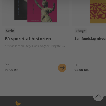
Serie
eBog+
På sporet af historien
Samfundsfag nivea
Kristian Jepsen Steg
Hans Wagner
Birgitte Herløv
Lars Christiansen
Nikola
Fra
Fra
95,00 KR.
95,00 KR.