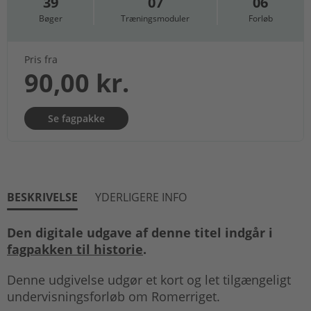
39
07
06
Bøger
Træningsmoduler
Forløb
Pris fra
90,00 kr.
Se fagpakke
BESKRIVELSE
YDERLIGERE INFO
Den digitale udgave af denne titel indgår i
fagpakken til historie
.
Denne udgivelse udgør et kort og let tilgængeligt
undervisningsforløb om Romerriget.