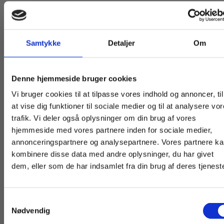
Titler i serien
Samtykke
Detaljer
Om
Køb læremidler og find masterclasses mm.
Denne hjemmeside bruger cookies
Fortsæt som:
Vi bruger cookies til at tilpasse vores indhold og annoncer, til
Forudbestilling
at vise dig funktioner til sociale medier og til at analysere vo
trafik. Vi deler også oplysninger om din brug af vores
hjemmeside med vores partnere inden for sociale medier,
For privatkunder og
For institutioner og
annonceringspartnere og analysepartnere. Vores partnere k
studerende. Du får
virksomheder. Du
kombinere disse data med andre oplysninger, du har givet
dem, eller som de har indsamlet fra din brug af deres tjeneste
vist priser inkl.
får vist priser ekskl.
moms.
moms.
Flergangsbog
2 formater
Samtykkevalg
Privat
Institution
Nødvendig
På sporet af velfærdsstaten
På sporet af det d