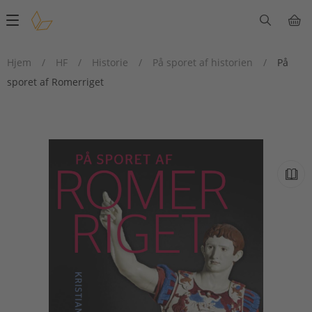
Main
navigation
Hjem
/
HF
/
Historie
/
På sporet af historien
/
På
sporet af Romerriget