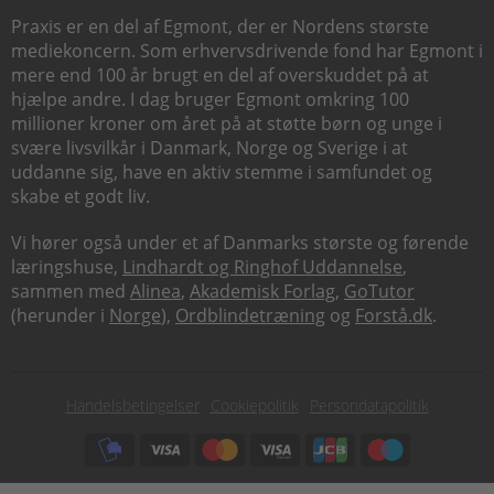
Praxis er en del af Egmont, der er Nordens største
mediekoncern. Som erhvervsdrivende fond har Egmont i
mere end 100 år brugt en del af overskuddet på at
hjælpe andre. I dag bruger Egmont omkring 100
millioner kroner om året på at støtte børn og unge i
svære livsvilkår i Danmark, Norge og Sverige i at
uddanne sig, have en aktiv stemme i samfundet og
skabe et godt liv.
Vi hører også under et af Danmarks største og førende
læringshuse,
Lindhardt og Ringhof Uddannelse
,
sammen med
Alinea
,
Akademisk Forlag
,
GoTutor
(herunder i
Norge
),
Ordblindetræning
og
Forstå.dk
.
Subfooter
Handelsbetingelser
Cookiepolitik
Persondatapolitik
menu
Subfooter
payment
options