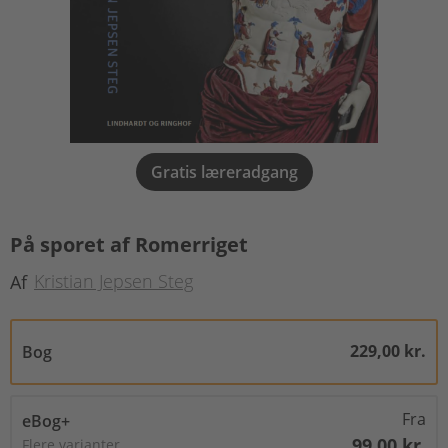
Gratis læreradgang
På sporet af Romerriget
Kristian Jepsen Steg
Af
229,00 kr.
Bog
Fra
eBog+
99,00 kr.
Flere varianter