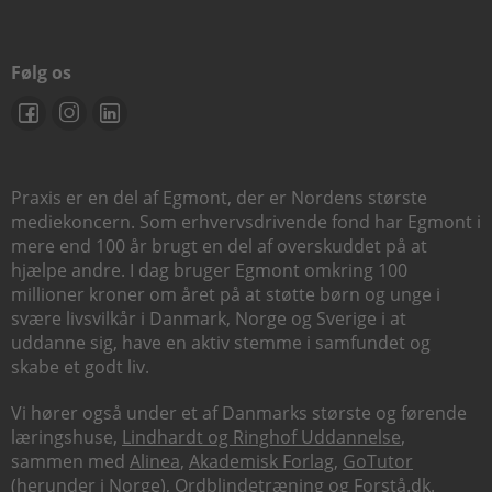
Følg os
Praxis er en del af Egmont, der er Nordens største
mediekoncern. Som erhvervsdrivende fond har Egmont i
mere end 100 år brugt en del af overskuddet på at
hjælpe andre. I dag bruger Egmont omkring 100
millioner kroner om året på at støtte børn og unge i
svære livsvilkår i Danmark, Norge og Sverige i at
uddanne sig, have en aktiv stemme i samfundet og
skabe et godt liv.
Vi hører også under et af Danmarks største og førende
læringshuse,
Lindhardt og Ringhof Uddannelse
,
sammen med
Alinea
,
Akademisk Forlag
,
GoTutor
(herunder i
Norge
),
Ordblindetræning
og
Forstå.dk
.