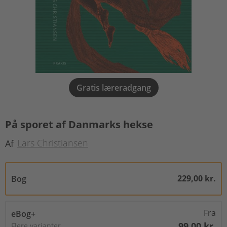
Gratis læreradgang
På sporet af Danmarks hekse
Lars Christiansen
Af
229,00 kr.
Bog
Fra
eBog+
99,00 kr.
Flere varianter