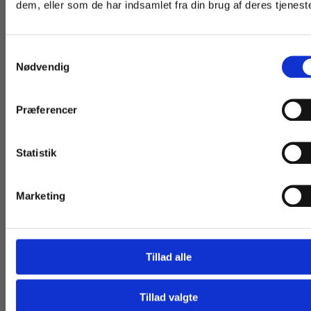
dem, eller som de har indsamlet fra din brug af deres tjeneste
vist priser inkl.
får vist priser ekskl.
Fra
moms.
moms.
229,00 KR.
99,00 KR.
Samtykkevalg
Privat
Institution
Nødvendig
Præferencer
Statistik
Tilgå dine onlinematerialer
Andre har også købt
Marketing
Tillad alle
Tillad valgte
Gå til praxisOnline