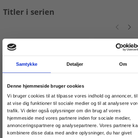
Titler i serien
Nyhed
Samtykke
Detaljer
Om
Køb læremidler og find masterclasses mm.
Denne hjemmeside bruger cookies
Fortsæt som:
Vi bruger cookies til at tilpasse vores indhold og annoncer, til
at vise dig funktioner til sociale medier og til at analysere vo
Flergangsbog
2 formater
trafik. Vi deler også oplysninger om din brug af vores
På sporet af velfærdsstaten
På sporet af det d
hjemmeside med vores partnere inden for sociale medier,
For privatkunder og
For institutioner og
Birgitte Herløv
Lars Christiansen
Nikol
annonceringspartnere og analysepartnere. Vores partnere k
studerende. Du får
virksomheder. Du
kombinere disse data med andre oplysninger, du har givet