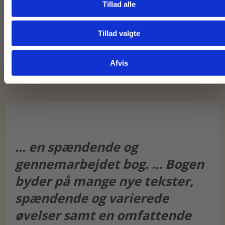
Tillad alle
39,00 KR.
79,00 KR.
Tillad valgte
Gå til praxisOnline
Afvis
... en spændende og
gennemarbejdet bog. ... Bogen
byder på mange nye tekster,
spændende og varierede
øvelser samt en omfattende