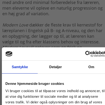
med andre ord minimal forberedelse fra læreren,
men eleverne vil opleve en naturlig progression og
en høj grad af variation.
Modern Love
dækker de fleste krav til kernestof for
læreplanen i Engelsk på B- og A-niveau, og den har
en opbygning, der lægger op til, at læreren kan
vælge til og fra efter klassens behov og interesse.
Modern Love
vil opleves som en frisk og
indbydende arbejdsbog til tiden og til tidens
elever på ungdomsuddannelserne.
Samtykke
Detaljer
Om
Køb læremidler og find masterclasses mm.
Denne hjemmeside bruger cookies
Fortsæt som:
Vi bruger cookies til at tilpasse vores indhold og annoncer, til
at vise dig funktioner til sociale medier og til at analysere
vores trafik. Vi deler også oplysninger om din brug af vores