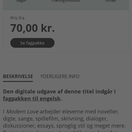
Bøger
Træningsmoduler
Forløb
Pris fra
70,00 kr.
Se fagpakke
BESKRIVELSE
YDERLIGERE INFO
Den digitale udgave af denne titel indgår i
fagpakken til engelsk
.
I
Modern Love
arbejder eleverne med noveller,
digte, sange, spillefilm, skrivning, dialoger,
diskussioner, essays, sproglig stil og meget mere.