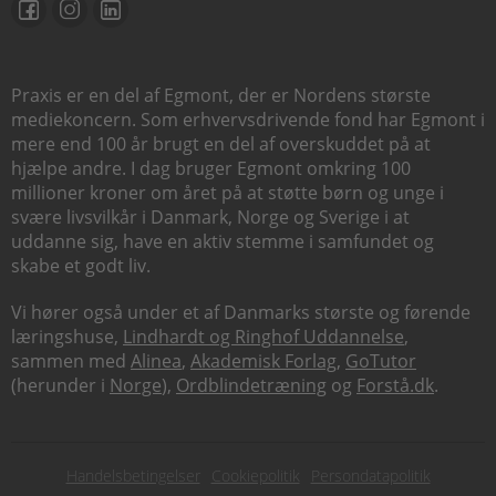
Praxis er en del af Egmont, der er Nordens største
mediekoncern. Som erhvervsdrivende fond har Egmont i
mere end 100 år brugt en del af overskuddet på at
hjælpe andre. I dag bruger Egmont omkring 100
millioner kroner om året på at støtte børn og unge i
svære livsvilkår i Danmark, Norge og Sverige i at
uddanne sig, have en aktiv stemme i samfundet og
skabe et godt liv.
Vi hører også under et af Danmarks største og førende
læringshuse,
Lindhardt og Ringhof Uddannelse
,
sammen med
Alinea
,
Akademisk Forlag
,
GoTutor
(herunder i
Norge
),
Ordblindetræning
og
Forstå.dk
.
Subfooter
Handelsbetingelser
Cookiepolitik
Persondatapolitik