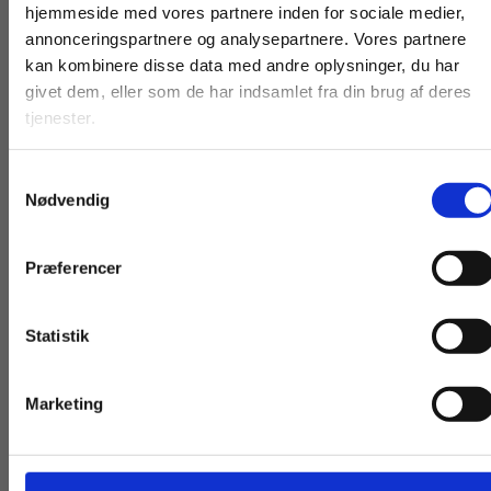
hjemmeside med vores partnere inden for sociale medier,
Andre har også købt
For privatkunder og
For institutioner og
annonceringspartnere og analysepartnere. Vores partnere
kan kombinere disse data med andre oplysninger, du har
studerende. Du får
virksomheder. Du
givet dem, eller som de har indsamlet fra din brug af deres
vist priser inkl.
får vist priser ekskl.
tjenester.
moms.
moms.
Samtykkevalg
Privat
Institution
Nødvendig
Præferencer
Serie
2 formater
Statistik
Tilgå dine onlinematerialer
Karriere machen
Kommunikation og 
Rolf Alexander Wiecker
Sigrid Willads Petersen
Jakob Horn Møller
Cars
Marketing
Fra
Fra