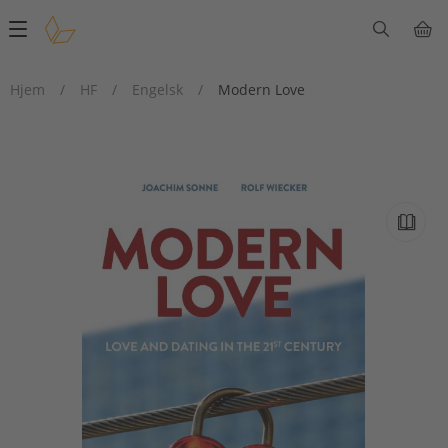
Main
navigation
Hjem
/
HF
/
Engelsk
/
Modern Love