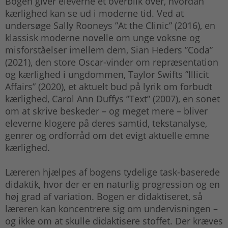
Bogen giver eleverne et overblik over, hvordan
kærlighed kan se ud i moderne tid. Ved at
undersøge Sally Rooneys ”At the Clinic” (2016), en
klassisk moderne novelle om unge voksne og
misforståelser imellem dem, Sian Heders ”Coda”
(2021), den store Oscar-vinder om repræsentation
og kærlighed i ungdommen, Taylor Swifts ”Illicit
Affairs” (2020), et aktuelt bud på lyrik om forbudt
kærlighed, Carol Ann Duffys ”Text” (2007), en sonet
om at skrive beskeder – og meget mere – bliver
eleverne klogere på deres samtid, tekstanalyse,
genrer og ordforråd om det evigt aktuelle emne
kærlighed.
Læreren hjælpes af bogens tydelige task-baserede
didaktik, hvor der er en naturlig progression og en
høj grad af variation. Bogen er didaktiseret, så
læreren kan koncentrere sig om undervisningen –
og ikke om at skulle didaktisere stoffet. Der kræves