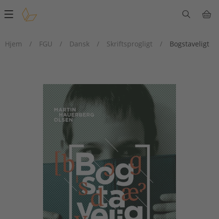
Main
navigation
Hjem
/
FGU
/
Dansk
/
Skriftsprogligt
/
Bogstaveligt