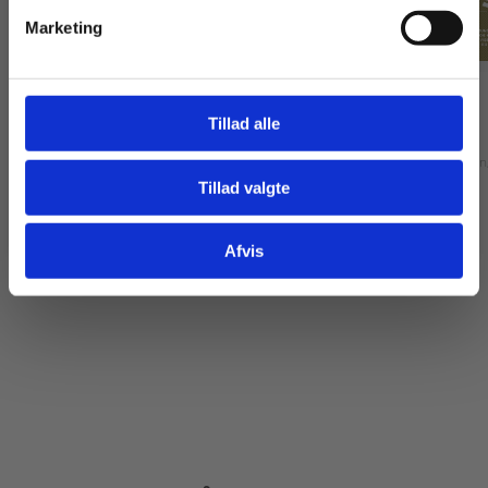
Marketing
eBog+
eBog+
Tillad alle
Betydeligt
Følgeligt
Trine Lykke Gandil
Martin Hauerberg Olsen
Tillad valgte
Gå til praxisOnline
Fra
Fra
Afvis
126,00 KR.
142,00 KR.