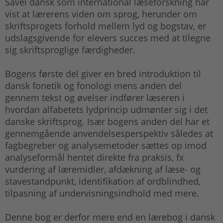
Såvel dansk som international læseforskning har
vist at lærerens viden om sprog, herunder om
skriftsprogets forhold mellem lyd og bogstav, er
udslagsgivende for elevers succes med at tilegne
sig skriftsproglige færdigheder.
Bogens første del giver en bred introduktion til
dansk fonetik og fonologi mens anden del
gennem tekst og øvelser indfører læseren i
hvordan alfabetets lydprincip udmønter sig i det
danske skriftsprog. Især bogens anden del har et
gennemgående anvendelsesperspektiv således at
fagbegreber og analysemetoder sættes op imod
analyseformål hentet direkte fra praksis, fx
vurdering af læremidler, afdækning af læse- og
stavestandpunkt, identifikation af ordblindhed,
tilpasning af undervisningsindhold med mere.
Denne bog er derfor mere end en lærebog i dansk