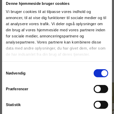
Køb læremidler og find masterclasses mm.
Denne hjemmeside bruger cookies
Fortsæt som:
Vi bruger cookies til at tilpasse vores indhold og
annoncer, til at vise dig funktioner til sociale medier og til
at analysere vores trafik. Vi deler også oplysninger om
din brug af vores hjemmeside med vores partnere inden
For privatkunder og
For institutioner og
for sociale medier, annonceringspartnere og
analysepartnere. Vores partnere kan kombinere disse
studerende. Du får
virksomheder. Du
data med andre oplysninger, du har givet dem, eller som
vist priser inkl.
får vist priser ekskl.
de har indsamlet fra din brug af deres tjenester.
Titler i serien
moms.
moms.
Samtykkevalg
Privat
Institution
Nødvendig
Præferencer
Statistik
Tilgå dine onlinematerialer