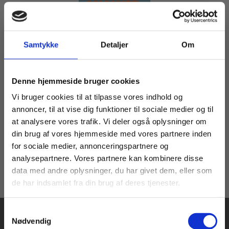
Samtykke
Detaljer
Om
2 formater
Den gode tekstanalyse
Køb læremidler og find masterclasses mm.
Jan Sørensen
Denne hjemmeside bruger cookies
Fortsæt som:
Vi bruger cookies til at tilpasse vores indhold og
annoncer, til at vise dig funktioner til sociale medier og til
Fra
at analysere vores trafik. Vi deler også oplysninger om
74,00 KR.
din brug af vores hjemmeside med vores partnere inden
For privatkunder og
For institutioner og
for sociale medier, annonceringspartnere og
analysepartnere. Vores partnere kan kombinere disse
studerende. Du får
virksomheder. Du
data med andre oplysninger, du har givet dem, eller som
vist priser inkl.
får vist priser ekskl.
de har indsamlet fra din brug af deres tjenester.
moms.
moms.
Samtykkevalg
Privat
Institution
Nødvendig