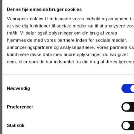
Køb læremidler og find masterclasses mm.
Denne hjemmeside bruger cookies
Fortsæt som:
Vi bruger cookies til at tilpasse vores indhold og annoncer, til
at vise dig funktioner til sociale medier og til at analysere vo
trafik. Vi deler også oplysninger om din brug af vores
hjemmeside med vores partnere inden for sociale medier,
Andre har også købt
For privatkunder og
For institutioner og
annonceringspartnere og analysepartnere. Vores partnere k
studerende. Du får
virksomheder. Du
kombinere disse data med andre oplysninger, du har givet
dem, eller som de har indsamlet fra din brug af deres tjeneste
vist priser inkl.
får vist priser ekskl.
moms.
moms.
Samtykkevalg
Privat
Institution
Nødvendig
Præferencer
Serie
Digitale Læremidle
Statistik
Tilgå dine onlinematerialer