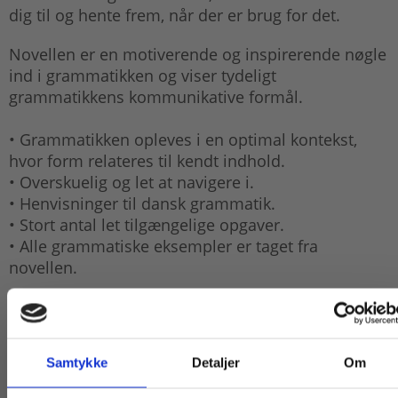
dig til og hente frem, når der er brug for det.
Novellen er en motiverende og inspirerende nøgle
ind i grammatikken og viser tydeligt
grammatikkens kommunikative formål.
• Grammatikken opleves i en optimal kontekst,
hvor form relateres til kendt indhold.
• Overskuelig og let at navigere i.
• Henvisninger til dansk grammatik.
• Stort antal let tilgængelige opgaver.
• Alle grammatiske eksempler er taget fra
novellen.
Lucky Dip! fungerer både som eneste grammatik
og til repetition i 3.g.
Samtykke
Detaljer
Om