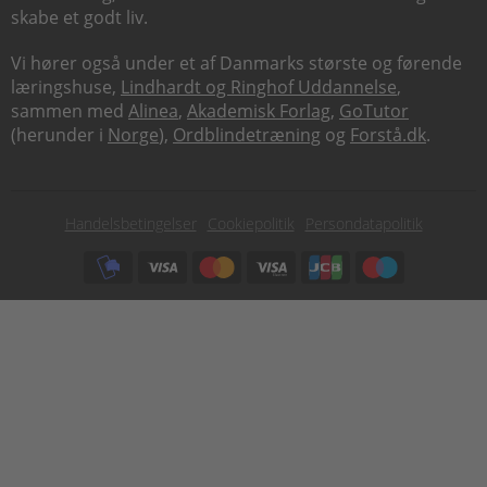
skabe et godt liv.
Vi hører også under et af Danmarks største og førende
læringshuse,
Lindhardt og Ringhof Uddannelse
,
sammen med
Alinea
,
Akademisk Forlag
,
GoTutor
(herunder i
Norge
),
Ordblindetræning
og
Forstå.dk
.
Subfooter
Handelsbetingelser
Cookiepolitik
Persondatapolitik
menu
Subfooter
payment
options