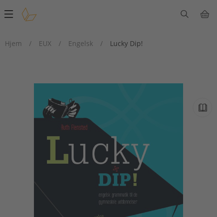
Main
navigation
Hjem
/
EUX
/
Engelsk
/
Lucky Dip!