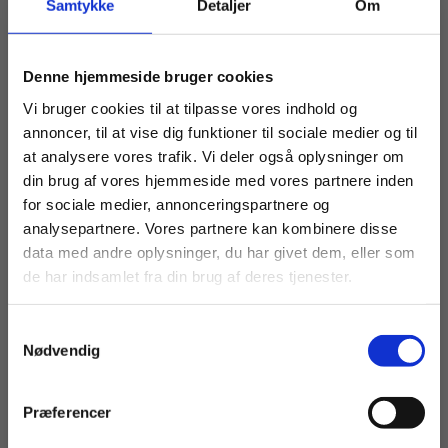
Samtykke
Detaljer
Om
Der hører en website med til bogen, med et væld
af supplerende materiale, videoer, kreative
Køb læremidler og find masterclasses mm.
opgaver til projektarbejde. Ekstramaterialet kan
Denne hjemmeside bruger cookies
findes her:
Fortsæt som:
Vi bruger cookies til at tilpasse vores indhold og
https://lru.praxis.dk/Lru/microsites/mindyourownbusi
annoncer, til at vise dig funktioner til sociale medier og til
at analysere vores trafik. Vi deler også oplysninger om
din brug af vores hjemmeside med vores partnere inden
For privatkunder og
For institutioner og
for sociale medier, annonceringspartnere og
analysepartnere. Vores partnere kan kombinere disse
studerende. Du får
virksomheder. Du
data med andre oplysninger, du har givet dem, eller som
vist priser inkl.
får vist priser ekskl.
de har indsamlet fra din brug af deres tjenester.
moms.
moms.
Samtykkevalg
Privat
Institution
Titler i serien
Nødvendig
Præferencer