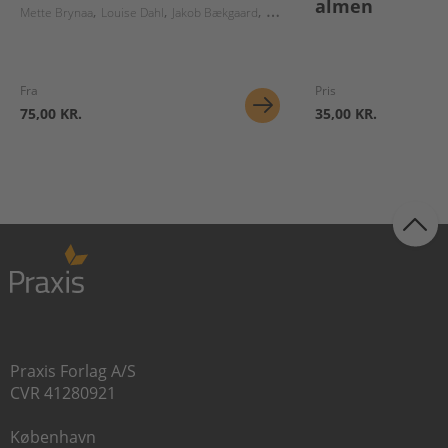
almen
Mette Brynaa
Louise Dahl
Jakob Bækgaard
Elisabeth Skov
Ulla Margrethe K
Fra
Pris
75,00 KR.
35,00 KR.
Praxis Forlag A/S
CVR 41280921
København