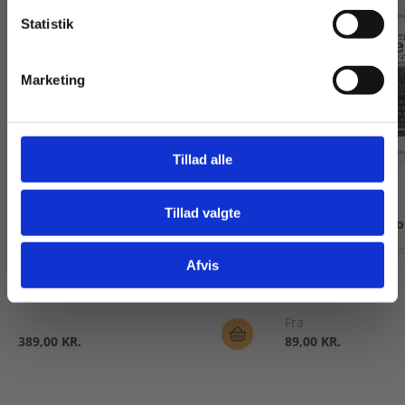
Statistik
Tilgå dine onlinematerialer
Marketing
Tillad alle
Bog
2 formater
Tillad valgte
Gå til praxisOnline
Timeless Themes
The Beat Generati
Lis Ramberg Beyer
Claus Skovbjerg
Matias Andree Frederik
Afvis
Fra
389,00 KR.
89,00 KR.