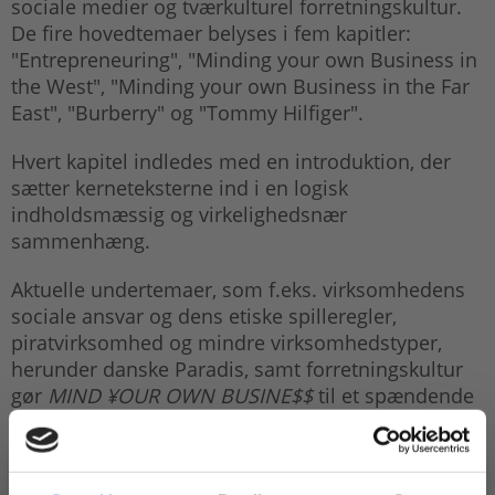
sociale medier og tværkulturel forretningskultur.
De fire hovedtemaer belyses i fem kapitler:
"Entrepreneuring", "Minding your own Business in
the West", "Minding your own Business in the Far
East", "Burberry" og "Tommy Hilfiger".
Hvert kapitel indledes med en introduktion, der
sætter kerneteksterne ind i en logisk
indholdsmæssig og virkelighedsnær
sammenhæng.
Aktuelle undertemaer, som f.eks. virksomhedens
sociale ansvar og dens etiske spilleregler,
piratvirksomhed og mindre virksomhedstyper,
herunder danske Paradis, samt forretningskultur
gør
MIND ¥OUR OWN BUSINE$$
til et spændende
møde med erhvervsfagligt engelsk og velegnet til
såvel klasseundervisning som tværfagligt projekt-
og samarbejde.