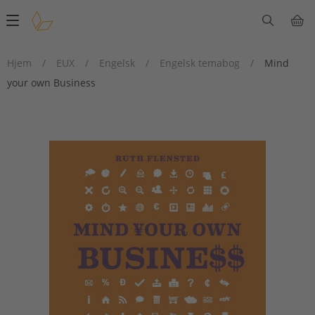
Main
navigation
Hjem
/
EUX
/
Engelsk
/
Engelsk temabog
/
Mind
your own Business