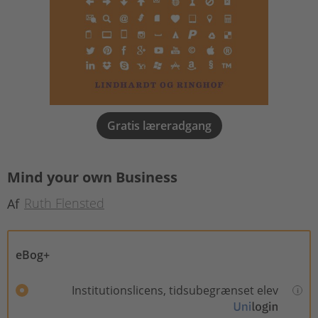
Gratis læreradgang
Mind your own Business
Ruth Flensted
Af
eBog+
Institutionslicens, tidsubegrænset elev