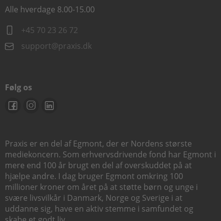
Alle hverdage 8.00-15.00
+45 70 23 26 72
support@praxis.dk
Følg os
Praxis er en del af Egmont, der er Nordens største
mediekoncern. Som erhvervsdrivende fond har Egmont i
mere end 100 år brugt en del af overskuddet på at
hjælpe andre. I dag bruger Egmont omkring 100
millioner kroner om året på at støtte børn og unge i
svære livsvilkår i Danmark, Norge og Sverige i at
uddanne sig, have en aktiv stemme i samfundet og
skabe et godt liv.