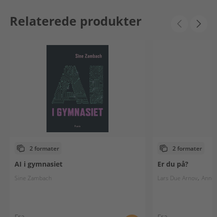
Relaterede produkter
2 formater
2 formater
AI i gymnasiet
Er du på?
Sine Zambach
Lars Due Arnov
Anne 
Fra
Fra