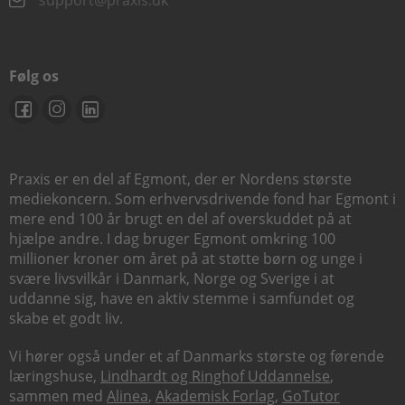
support@praxis.dk
Følg os
Praxis er en del af Egmont, der er Nordens største
mediekoncern. Som erhvervsdrivende fond har Egmont i
mere end 100 år brugt en del af overskuddet på at
hjælpe andre. I dag bruger Egmont omkring 100
millioner kroner om året på at støtte børn og unge i
svære livsvilkår i Danmark, Norge og Sverige i at
uddanne sig, have en aktiv stemme i samfundet og
skabe et godt liv.
Vi hører også under et af Danmarks største og førende
læringshuse,
Lindhardt og Ringhof Uddannelse
,
sammen med
Alinea
,
Akademisk Forlag
,
GoTutor