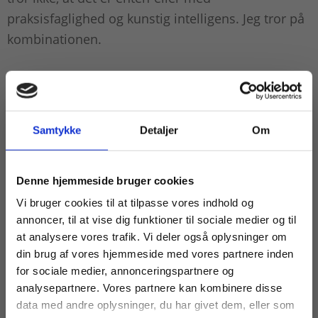
praksisfaglighed og kunstig intelligens. Jeg tror på
kombinationen.
Hvad er formålet med at integrere AI i
læremidler?
Det er balancen i at stille teknologier til rådighed i
Samtykke
Detaljer
Om
en form, hvor det fortsat er lærerens ansvar at
inddrage dem. Det er Praxis’ ansvar at tilbyde
Køb læremidler og find masterclasses mm.
Denne hjemmeside bruger cookies
relevante teknologier, som understøtter læringen,
Fortsæt som:
Vi bruger cookies til at tilpasse vores indhold og
men fortsat anerkender lærernes didaktik og
annoncer, til at vise dig funktioner til sociale medier og til
erfaring. Vi skal ikke udbyde læremidler, som er
at analysere vores trafik. Vi deler også oplysninger om
afhængige af en teknologi, hvor man ikke selv skal
din brug af vores hjemmeside med vores partnere inden
tænke. Og jeg tror, at kreativitet og kritisk
For privatkunder og
For institutioner og
for sociale medier, annonceringspartnere og
refleksivitet bliver endnu vigtigere i fremtiden.
analysepartnere. Vores partnere kan kombinere disse
studerende. Du får
virksomheder. Du
data med andre oplysninger, du har givet dem, eller som
vist priser inkl.
får vist priser ekskl.