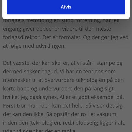
langt frem i tiden. Jeg er her ikke om 125 år, men
Afvis
jeg vil i min tid hos Praxis gøre alt for at sikre
forlagets fremtid og en sund forretning, når jeg
engang giver depechen videre til den næste
forlagsdirektør. Det er formålet. Og det gør jeg ved
at følge med udviklingen.
Det værste, der kan ske, er, at vi står i stampe og
dermed sakker bagud. Vi har en tendens som
mennesker til at overvurdere teknologien på den
korte bane og undervurdere den på lang sigt,
hvilket jeg også synes, AI er et godt eksempel på.
Først tror man, den kan det hele. Så viser det sig,
det kan den ikke. Så opstår der ro i et vakuum,
inden den (teknologien, red.) pludselig ligger i alt,
uden vi skænker det en tanke.