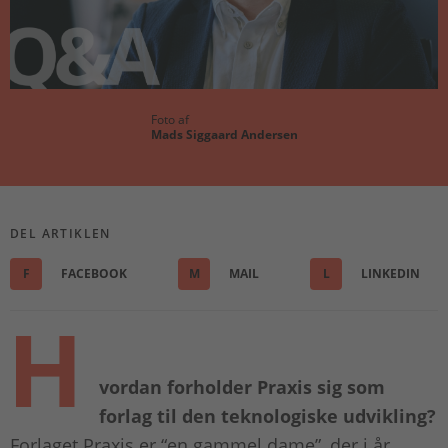
Foto af
Mads Siggaard Andersen
DEL ARTIKLEN
F
FACEBOOK
M
MAIL
L
LINKEDIN
H
vordan forholder Praxis sig som
forlag til den teknologiske udvikling?
Forlaget Praxis er “en gammel dame”, der i år