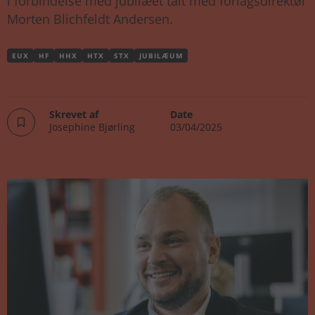
i forbindelse med jubilæet talt med forlagsdirektør
Morten Blichfeldt Andersen.
EUX
HF
HHX
HTX
STX
JUBILÆUM
Skrevet af
Date
Josephine Bjørling
03/04/2025