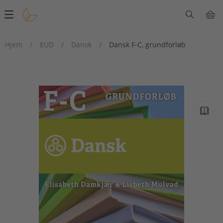
Main
navigation
Hjem
/
EUD
/
Dansk
/
Dansk F-C, grundforløb