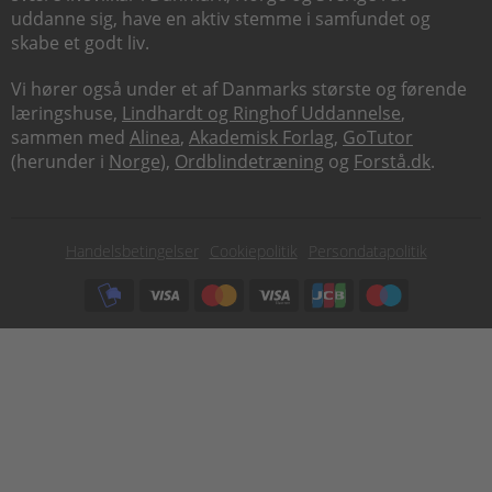
uddanne sig, have en aktiv stemme i samfundet og
skabe et godt liv.
Vi hører også under et af Danmarks største og førende
læringshuse,
Lindhardt og Ringhof Uddannelse
,
sammen med
Alinea
,
Akademisk Forlag
,
GoTutor
(herunder i
Norge
),
Ordblindetræning
og
Forstå.dk
.
Subfooter
Handelsbetingelser
Cookiepolitik
Persondatapolitik
menu
Subfooter
payment
options