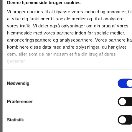
Køb læremidler og find masterclasses mm.
Denne hjemmeside bruger cookies
Fortsæt som:
Vi bruger cookies til at tilpasse vores indhold og annoncer, til
at vise dig funktioner til sociale medier og til at analysere
vores trafik. Vi deler også oplysninger om din brug af vores
hjemmeside med vores partnere inden for sociale medier,
For privatkunder og
For institutioner og
annonceringspartnere og analysepartnere. Vores partnere k
kombinere disse data med andre oplysninger, du har givet
studerende. Du får
virksomheder. Du
Andre har også købt
dem, eller som de har indsamlet fra din brug af deres
vist priser inkl.
får vist priser ekskl.
tjenester.
moms.
moms.
Samtykkevalg
Privat
Institution
Nødvendig
Præferencer
Statistik
Tilgå dine onlinematerialer
Serie
Serie