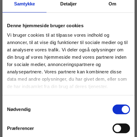
Samtykke
Detaljer
Om
og motion. Den er skrevet til undervisningen i
biologi på B-A-niveau og i bioteknologi A.
Køb læremidler og find masterclasses mm.
Denne hjemmeside bruger cookies
Bogen indeholder fem kapitler, der samlet dækker
Fortsæt som:
de vigtigste aspekter i relation til rygning som en
Vi bruger cookies til at tilpasse vores indhold og
af de fire livsstilsfaktorer.
annoncer, til at vise dig funktioner til sociale medier og til
at analysere vores trafik. Vi deler også oplysninger om
Tobak og rygevaner
din brug af vores hjemmeside med vores partnere inden
For privatkunder og
For institutioner og
for sociale medier, annonceringspartnere og
Nicotin og afhængighed
analysepartnere. Vores partnere kan kombinere disse
studerende. Du får
virksomheder. Du
Tjærestoffer og DNA-skader
data med andre oplysninger, du har givet dem, eller som
vist priser inkl.
får vist priser ekskl.
Kræft
de har indsamlet fra din brug af deres tjenester.
moms.
moms.
Helbred og følgesygdomme
Samtykkevalg
Privat
Institution
Nødvendig
Denne bog er udgivet af Nucleus.
Præferencer