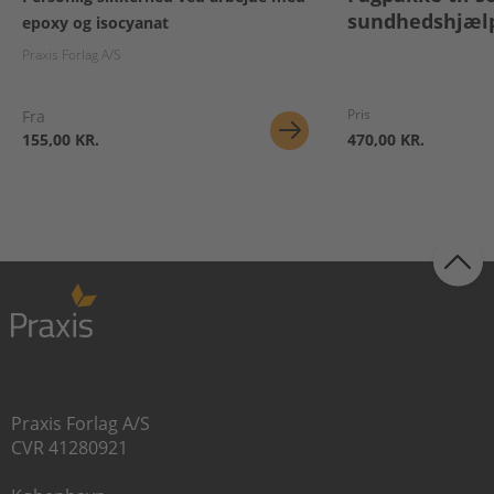
sundhedshjæl
epoxy og isocyanat
Praxis Forlag A/S
Pris
Fra
155,00 KR.
470,00 KR.
Praxis Forlag A/S
CVR 41280921