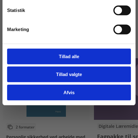
Statistik
Tilgå dine onlinematerialer
Marketing
Andre har også købt
Tillad alle
Tillad valgte
Gå til praxisOnline
Afvis
Digitale Læremidle
2 formater
Fagpakke til so
Personlig sikkerhed ved arbejde med