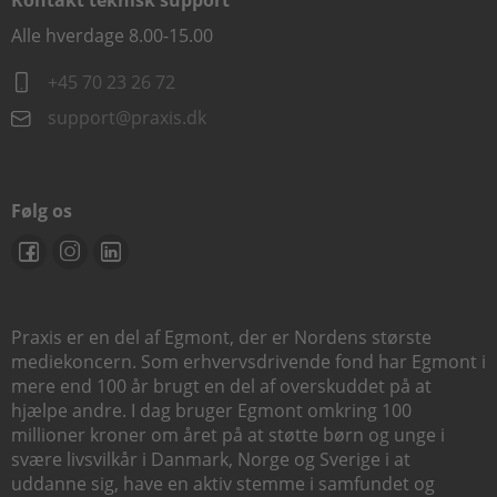
Kontakt teknisk support
Alle hverdage 8.00-15.00
+45 70 23 26 72
support@praxis.dk
Følg os
Praxis er en del af Egmont, der er Nordens største
mediekoncern. Som erhvervsdrivende fond har Egmont i
mere end 100 år brugt en del af overskuddet på at
hjælpe andre. I dag bruger Egmont omkring 100
millioner kroner om året på at støtte børn og unge i
svære livsvilkår i Danmark, Norge og Sverige i at
uddanne sig, have en aktiv stemme i samfundet og