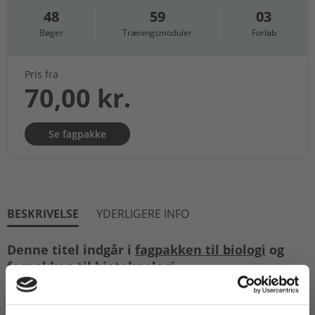
48
59
03
Bøger
Træningsmoduler
Forløb
Pris fra
70,00 kr.
Se fagpakke
BESKRIVELSE
YDERLIGERE INFO
Denne titel indgår i
fagpakken til biologi
og
fagpakken til bioteknologi
.
Denne temabog om RYGNING indgår i en serie om
de kendte KRAM-faktorer – kost, rygning, alkohol