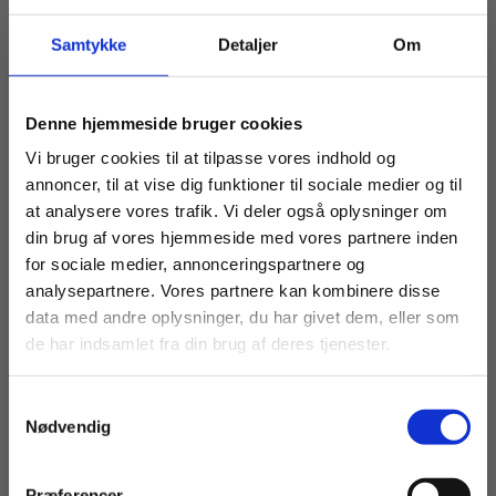
dialoger, monologer og udtaleøvelser.
Samtykke
Detaljer
Om
Videoerne består af autentiske samtaler,
interviews og voxpops.
Køb læremidler og find masterclasses mm.
Denne hjemmeside bruger cookies
De mange artikler og historier fordeles blandt
Fortsæt som:
kursisterne som individuelle læseopgaver til
Vi bruger cookies til at tilpasse vores indhold og
efterfølgende præsentationer og diskussion i
annoncer, til at vise dig funktioner til sociale medier og til
grupper.
at analysere vores trafik. Vi deler også oplysninger om
din brug af vores hjemmeside med vores partnere inden
For privatkunder og
For institutioner og
for sociale medier, annonceringspartnere og
analysepartnere. Vores partnere kan kombinere disse
studerende. Du får
virksomheder. Du
data med andre oplysninger, du har givet dem, eller som
vist priser inkl.
får vist priser ekskl.
de har indsamlet fra din brug af deres tjenester.
moms.
moms.
Samtykkevalg
Privat
Institution
Nødvendig
Titler i serien
Præferencer