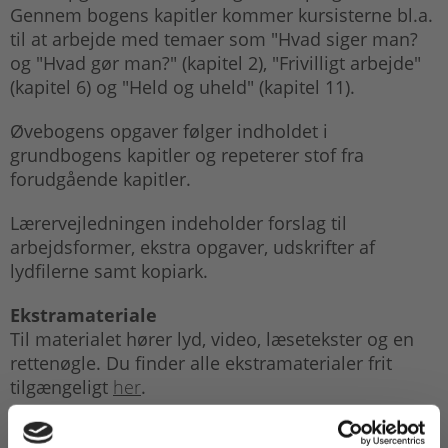
Gennem bogens kapitler kommer kursisterne bl.a.
til at arbejde med temaer som "Hvad siger man?
og "Hvad gør man?" (kapitel 2), "Frivilligt arbejde"
(kapitel 6) og "Held og uheld" (kapitel 11).
Øvebogens opgaver følger indholdet i
grundbogens kapitler og repeterer stof fra
forudgående kapitler.
Lærervejledningen indeholder forslag til
arbejdsformer, ekstra opgaver, udskrifter af
lydfilerne samt kopiark.
Ekstramateriale
Til materialet hører lyd, video, læsetekster og en
rettenøgle. Du finder alle ekstramaterialer frit
tilgængeligt
her
.
Lydfilerne indeholder grundbogens episoder,