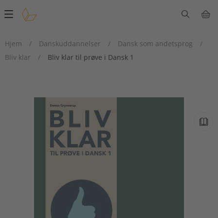
Main
navigation
Hjem
/
Danskuddannelser
/
Dansk som andetsprog
/
Bliv klar
/
Bliv klar til prøve i Dansk 1