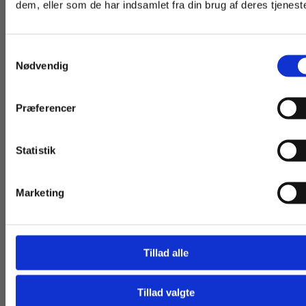
dem, eller som de har indsamlet fra din brug af deres tjeneste
vist priser inkl.
får vist priser ekskl.
moms.
moms.
Samtykkevalg
Privat
Institution
Nødvendig
Andre har også købt
Præferencer
Statistik
Tilgå dine onlinematerialer
Marketing
Tillad alle
Serie
Bog
Tillad valgte
Gå til praxisOnline