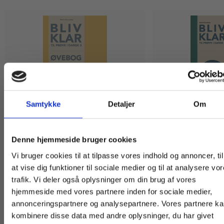
Samtykke
Detaljer
Om
Bog
2 formater
Køb læremidler og find masterclasses mm.
Bliv klar til prøve i
Bliv klar til prøve i Dansk 3, øvebog
Denne hjemmeside bruger cookies
lærervejledning
Fortsæt som:
Dennis Grynnerup
Vi bruger cookies til at tilpasse vores indhold og annoncer, til
Dennis Grynnerup
at vise dig funktioner til sociale medier og til at analysere vo
trafik. Vi deler også oplysninger om din brug af vores
hjemmeside med vores partnere inden for sociale medier,
Fra
For privatkunder og
For institutioner og
129,00 KR.
450,00 KR.
annonceringspartnere og analysepartnere. Vores partnere k
studerende. Du får
virksomheder. Du
kombinere disse data med andre oplysninger, du har givet