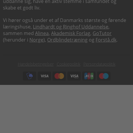
uddanne sig, have en aktiv stemme i samfundet og
skabe et godt liv.
Vi hører også under et af Danmarks største og førende
læringshuse,
Lindhardt og Ringhof Uddannelse
,
sammen med
Alinea
,
Akademisk Forlag
,
GoTutor
(herunder i
Norge
),
Ordblindetræning
og
Forstå.dk
.
Subfooter
Handelsbetingelser
Cookiepolitik
Persondatapolitik
menu
Subfooter
payment
options